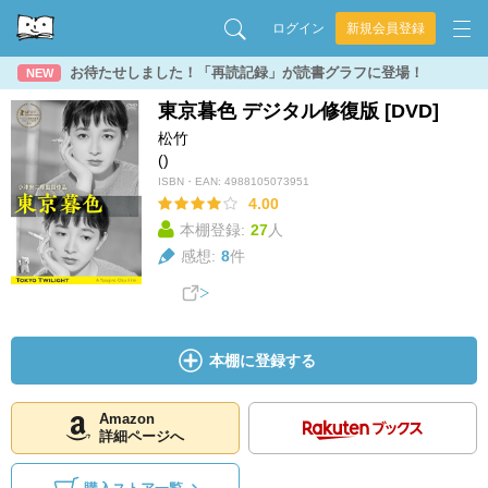
ログイン
新規会員登録
お待たせしました！「再読記録」が読書グラフに登場！
NEW
東京暮色 デジタル修復版 [DVD]
松竹
()
ISBN・EAN:
4988105073951
4.00
本棚登録:
27
人
感想:
8
件
本棚に登録する
Amazon
詳細ページへ