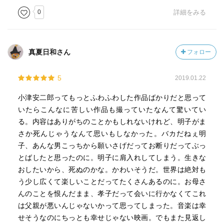
0
詳細をみる
真夏日和さん
フォロー
5
2019.01.22
小津安二郎ってもっとふわふわした作品ばかりだと思って
いたらこんなに苦しい作品も撮っていたなんて驚いてい
る。内容はありがちのことかもしれないけれど、明子がま
さか死んじゃうなんて思いもしなかった。バカだねぇ明
子、あんな男こっちから願いさげだってお断りだってぶっ
とばしたと思ったのに。明子に肩入れしてしまう。生きな
おしたいから、死ぬのかな。かわいそうだ。世界は絶対も
う少し広くて楽しいことだってたくさんあるのに。お母さ
んのことを恨んだまま、孝子だって会いに行かなくてこれ
は父親が悪いんじゃないかって思ってしまった。音楽は幸
せそうなのにちっとも幸せじゃない映画。でもまた見返し