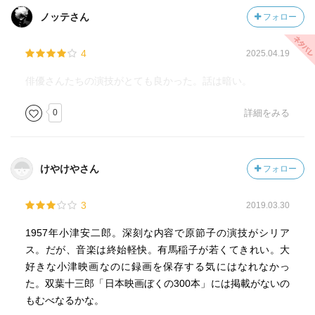
ノッテさん
フォロー
4
2025.04.19
俳優さんたちの演技がとても良かった。話は暗い。
0
詳細をみる
けやけやさん
フォロー
3
2019.03.30
1957年小津安二郎。深刻な内容で原節子の演技がシリア
ス。だが、音楽は終始軽快。有馬稲子が若くてきれい。大
好きな小津映画なのに録画を保存する気にはなれなかっ
た。双葉十三郎「日本映画ぼくの300本」には掲載がないの
もむべなるかな。