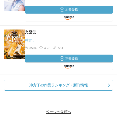
光圀伝
冲方丁
3504
4.28
581
冲方丁の作品ランキング・新刊情報
ページの先頭へ