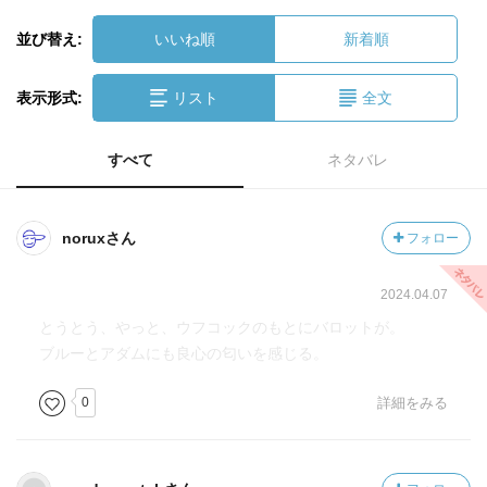
並び替え:
いいね順
新着順
表示形式:
リスト
全文
すべて
ネタバレ
noruxさん
フォロー
2024.04.07
とうとう、やっと、ウフコックのもとにバロットが。
ブルーとアダムにも良心の匂いを感じる。
0
詳細をみる