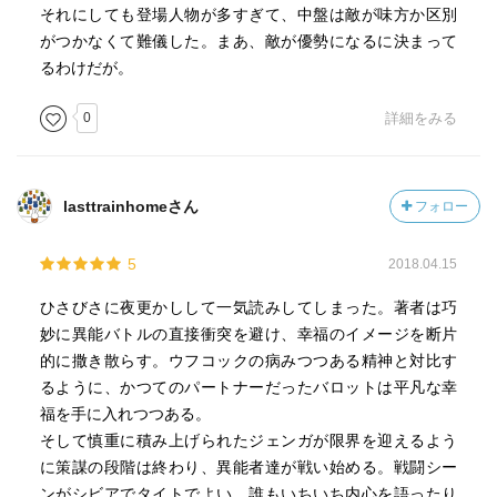
それにしても登場人物が多すぎて、中盤は敵が味方か区別
がつかなくて難儀した。まあ、敵が優勢になるに決まって
るわけだが。
0
詳細をみる
lasttrainhomeさん
フォロー
5
2018.04.15
ひさびさに夜更かしして一気読みしてしまった。著者は巧
妙に異能バトルの直接衝突を避け、幸福のイメージを断片
的に撒き散らす。ウフコックの病みつつある精神と対比す
るように、かつてのパートナーだったバロットは平凡な幸
福を手に入れつつある。
そして慎重に積み上げられたジェンガが限界を迎えるよう
に策謀の段階は終わり、異能者達が戦い始める。戦闘シー
ンがシビアでタイトでよい。誰もいちいち内心を語ったり