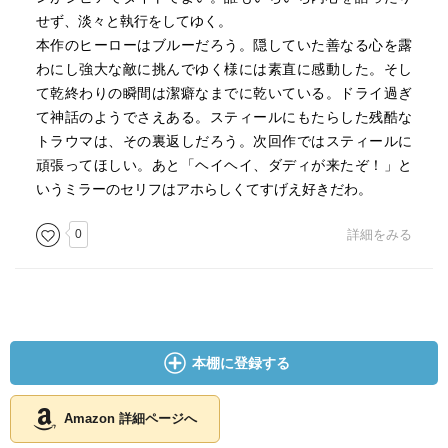
せず、淡々と執行をしてゆく。
本作のヒーローはブルーだろう。隠していた善なる心を露
わにし強大な敵に挑んでゆく様には素直に感動した。そし
て乾終わりの瞬間は潔癖なまでに乾いている。ドライ過ぎ
て神話のようでさえある。スティールにもたらした残酷な
トラウマは、その裏返しだろう。次回作ではスティールに
頑張ってほしい。あと「ヘイヘイ、ダディが来たぞ！」と
いうミラーのセリフはアホらしくてすげえ好きだわ。
0
詳細をみる
本棚に登録する
Amazon 詳細ページへ