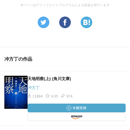
本ページはアフィリエイトプログラムによる収益を得ています
冲方丁の作品
天地明察(上) (角川文庫)
冲方丁
11884
4.05
974