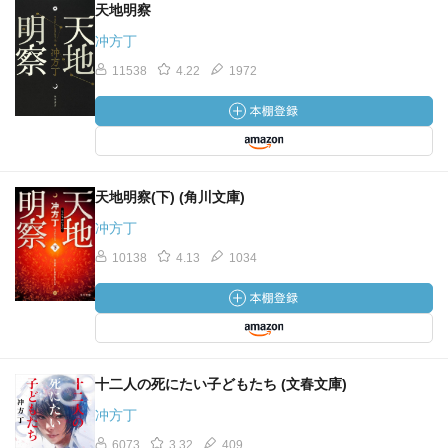
天地明察
冲方丁
11538
4.22
1972
天地明察(下) (角川文庫)
冲方丁
10138
4.13
1034
十二人の死にたい子どもたち (文春文庫)
冲方丁
6073
3.32
409