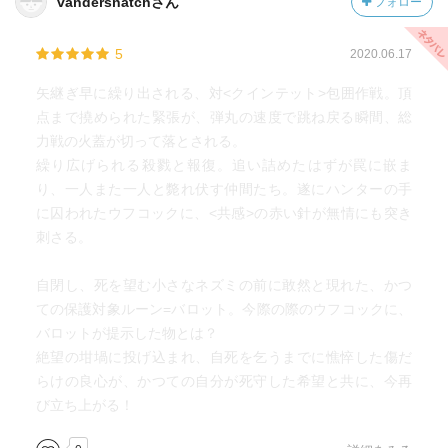
vandersnatchさん
フォロー
5
2020.06.17
矢継ぎ早に繰り出される、対<クインテット>包囲作戦。頂
点まで撓められた緊張が、弾丸の速度で跳ね戻る瞬間、総
力戦の火蓋が切って落とされる。
繰り広げられる殺戮と報復。追い詰めたはずが罠に嵌ま
り、一人また一人と斃れ伏す仲間たち。遂にハンターの手
に囚われたウフコックに、<共感>の赤い針が無情にも突き
刺さる。
自閉し、死を望む小さなネズミの前に敢然と現れた、かつ
ての保護対象ルーン=バロット。今際の際のウフコックに、
バロットが提示した物とは？
絶望の坩堝に投げ込まれ、自死を乞うまでに憔悴した傷だ
らけの良心が、かつての自分が死守した希望と共に、今再
び立ち上がる！