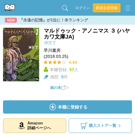
ログイン
新規会員登録
『永遠の記憶』が1位に！本ランキング
NEW
マルドゥック・アノニマス ３ (ハヤ
カワ文庫JA)
冲方丁
早川書房
(2018.03.25)
4.44
本棚登録:
57
人
感想:
5
件
紙の本
本棚に登録する
Amazon
購入ストア一覧
詳細ページへ