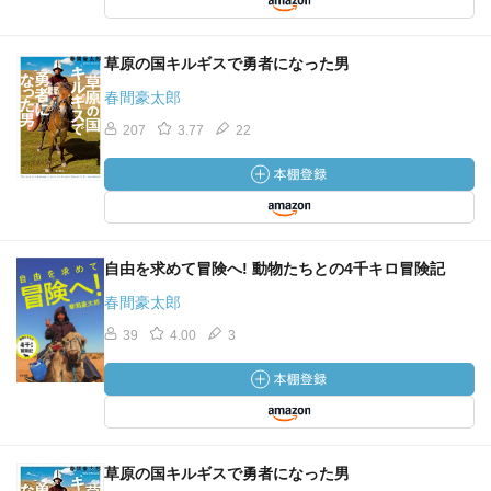
草原の国キルギスで勇者になった男
春間豪太郎
207
3.77
22
自由を求めて冒険へ! 動物たちとの4千キロ冒険記
春間豪太郎
39
4.00
3
草原の国キルギスで勇者になった男