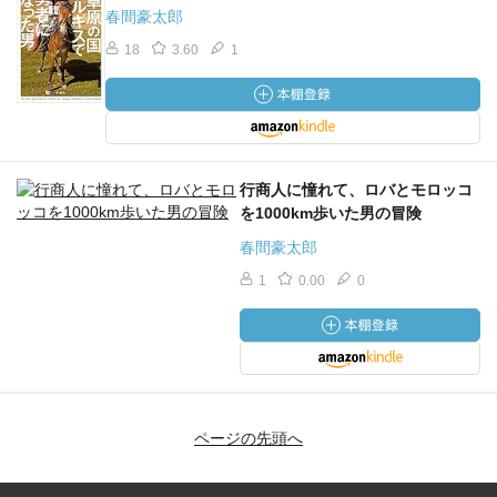
春間豪太郎
18
3.60
1
行商人に憧れて、ロバとモロッコ
を1000km歩いた男の冒険
春間豪太郎
1
0.00
0
ページの先頭へ