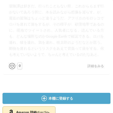
冒険譚は好きだ。行ったこともない所、これからもまず行
かないであろう所に、本を読みながら想像を巡らす。が、
最近の冒険はちょっと違うようだ。アフリカのモロッコで
ロバを連れて旅をするが、その様子が、砂漠地帯であるの
に、現地でツイートされ、人気者になる。読んでいる方
も、どんな場所なのかGoogle Earthで確認できる。ロバを
連れ、猫を連れ、鶏を連れ、桃太郎のようだなとか思う。
動物を連れるというリスクをあえて背負って旅をする、何
も考えていないようで、ちゃんと考えているのだなあと。
0
詳細をみる
本棚に登録する
Amazon 詳細ページへ