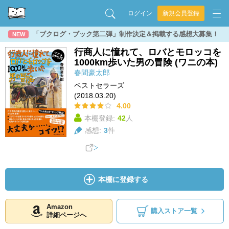
ログイン
新規会員登録
「ブクログ・ブック第二弾」制作決定＆掲載する感想大募集！
NEW
行商人に憧れて、ロバとモロッコを
1000km歩いた男の冒険 (ワニの本)
春間豪太郎
ベストセラーズ
(2018.03.20)
4.00
本棚登録:
42
人
感想:
3
件
本棚に登録する
Amazon
購入ストア一覧
詳細ページへ