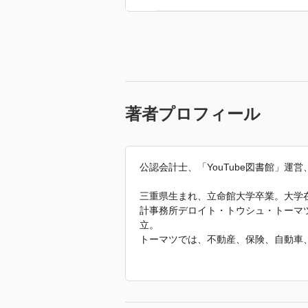
著者プロフィール
公認会計士、「YouTube図書館」運営
三重県生まれ、立命館大学卒業。大学
計事務所デロイト・トウシュ・トーマ
立。
トーマツでは、不動産、保険、自動車
態の会計監査、内部統制監査を担当。
数多くの成功者から学んだ事実と経験
険代理店、出版社、広告代理店など様々
人の「稼ぐ経営者」を育て上げる。