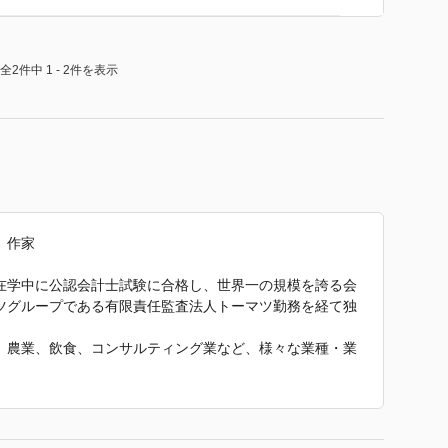
全2件中 1 - 2件を表示
、作家
在学中に公認会計士試験に合格し、世界一の規模を誇る会
ツグループである有限責任監査法人トーマツ勤務を経て独
、農業、飲食、コンサルティング業など、様々な業種・業
を活かして経営コンサルタントとして独立し、不動産、保
なビジネスのプロデュースに携わり、300社を起業、300