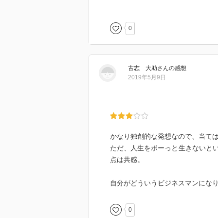
0
古志 大助
さん
の感想
2019年5月9日
かなり独創的な発想なので、当て
ただ、人生をボーっと生きないと
点は共感。
自分がどういうビジネスマンにな
0