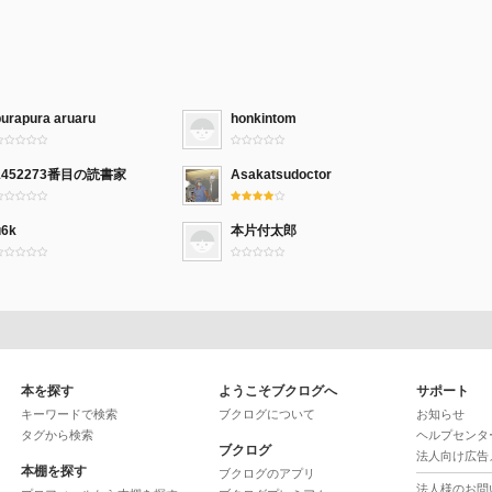
purapura aruaru
honkintom
1452273番目の読書家
Asakatsudoctor
u6k
本片付太郎
本を探す
ようこそブクログへ
サポート
キーワードで検索
ブクログについて
お知らせ
タグから検索
ヘルプセンタ
ブクログ
法人向け広告
本棚を探す
ブクログのアプリ
法人様のお問