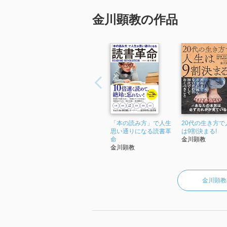
現在、会社7社のオーナー業の傍ら、
営み、「読書で解決しない悩みは一切
金川顕教の作品
切さを伝えるために「YouTube図書
YouTube図書館では、毎日更新、毎
説した書籍は1370冊以上、チャンネル登
(2022年3月時点)。
執筆活動では、ビジネス書、 自己啓
し、累計部数55万部以上。執筆した
出版されている。
「2025年 『金持ちにも幸せにもな
います。」
「本の読み方」で人生
20代の生き方で
思い通りになる読書革
は9割決まる!
命
金川顕教
金川顕教
金川顕教