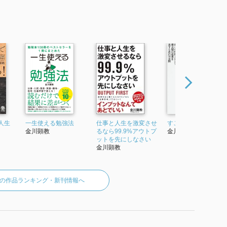
起業家育成プロデュース、 出版プロデュース、執筆活動を
ない」をミッションとして、1人でも多くの人に読書の大
館」の運営及び執筆活動を開始。
月30本、年間365本の書籍解説動画をアップし、これまで解
録者は109,121人以上、動画再生数は2,519万回を突破
発書、小説など多岐にわたるジャンルでベストセラーを連発
本は、中国、韓国、台湾、タイ、ベトナム等、世界中で翻訳
れるたった1つの思考法』 で使われていた紹介文から引用して
人生
一生使える勉強法
仕事と人生を激変させ
すごい効率化
金川顕教
るなら99.9%アウトプ
金川顕教
ットを先にしなさい
金川顕教
の作品ランキング・新刊情報へ