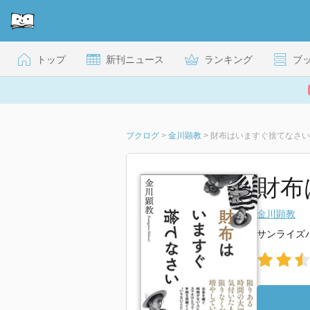
トップ
新刊ニュース
ランキング
ブ
ブクログ
>
金川顕教
>
財布はいますぐ捨てなさい
財布
金川顕教
サンライズ