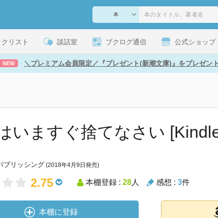
ックリスト
談話室
ブクログ通信
公式ショップ
＼プレミアム会員限定／『プレゼント(新潮文庫)』をプレゼン
NEW
はいますぐ捨てなさい [Kindle
パブリッシング
(2018年4月9日発売)
2.75
本棚登録 :
28
人
感想 :
3
件
本棚に登録