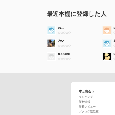
最近本棚に登録した人
ねこ
みい
n-akane
本と出会う
ランキング
新刊情報
新着レビュー
ブクログ談話室