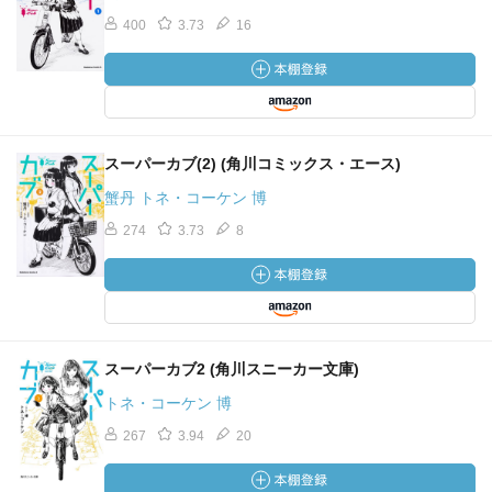
400
3.73
16
スーパーカブ(2) (角川コミックス・エース)
蟹丹 トネ・コーケン 博
274
3.73
8
スーパーカブ2 (角川スニーカー文庫)
トネ・コーケン 博
267
3.94
20