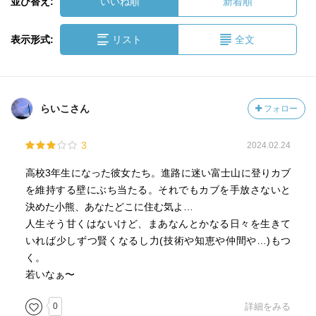
並び替え:
いいね順
新着順
表示形式:
リスト
全文
らいこさん
フォロー
3
2024.02.24
高校3年生になった彼女たち。進路に迷い富士山に登りカブ
を維持する壁にぶち当たる。それでもカブを手放さないと
決めた小熊、あなたどこに住む気よ…
人生そう甘くはないけど、まあなんとかなる日々を生きて
いれば少しずつ賢くなるし力(技術や知恵や仲間や…)もつ
く。
若いなぁ〜
0
詳細をみる