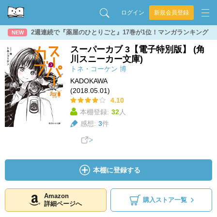
ログイン
新規会員登録
2週連続で『薬屋のひとりごと』17巻が1位！マンガランキング
NEW
スーパーカブ 3【電子特別版】 (角
川スニーカー文庫)
トネ・コーケン
博
KADOKAWA
(2018.05.01)
4.10
本棚登録:
32
人
感想:
3
件
本棚に登録する
Amazon
購入ストア一覧
詳細ページへ