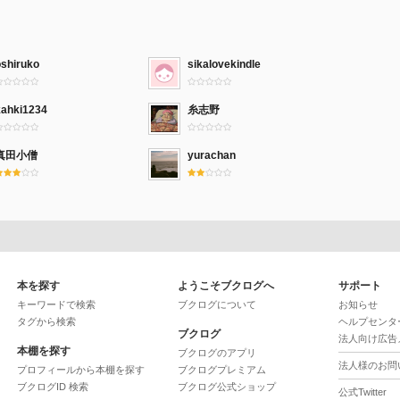
oshiruko
sikalovekindle
kahki1234
糸志野
真田小僧
yurachan
本を探す
ようこそブクログへ
サポート
キーワードで検索
ブクログについて
お知らせ
タグから検索
ヘルプセンタ
ブクログ
法人向け広告
本棚を探す
ブクログのアプリ
法人様のお問
プロフィールから本棚を探す
ブクログプレミアム
ブクログID 検索
ブクログ公式ショップ
公式Twitter