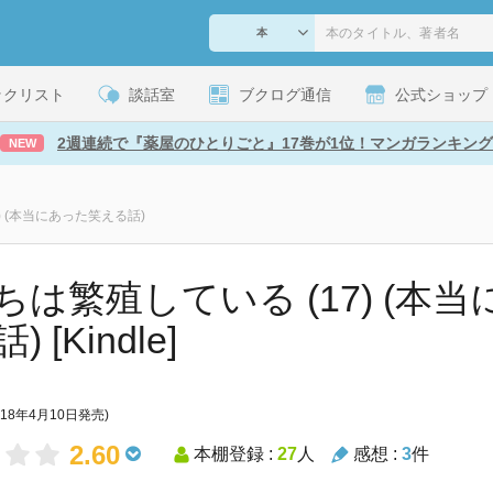
ックリスト
談話室
ブクログ通信
公式ショップ
2週連続で『薬屋のひとりごと』17巻が1位！マンガランキング
NEW
) (本当にあった笑える話)
ちは繁殖している (17) (本
 [Kindle]
018年4月10日発売)
2.60
本棚登録 :
27
人
感想 :
3
件