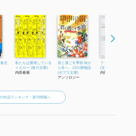
文春文
私たちは繁殖している
君と過ごす季節 秋か
ファザーファッカー
イエロー (角川文庫)
ら冬へ、12の暦物語
(文春文庫)
内田春菊
(ポプラ文庫)
内田春菊
アンソロジー
の作品ランキング・新刊情報へ