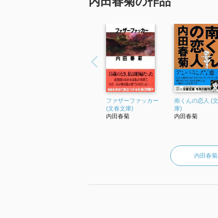
内田春菊の作品
ファザーファッカー
南くんの恋人 (
(文春文庫)
庫)
内田春菊
内田春菊
内田春菊