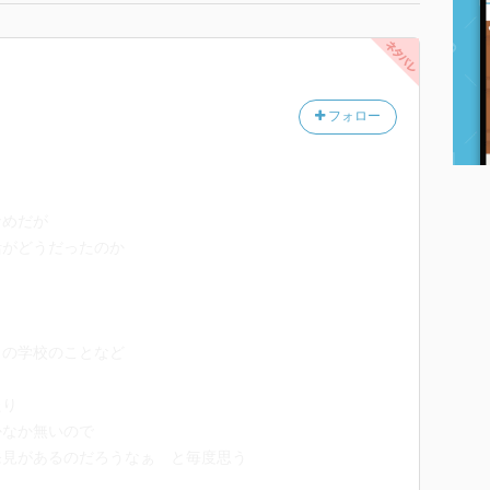
フォロー
なめだが
活がどうだったのか
男の学校のことなど
たり
かなか無いので
発見があるのだろうなぁ と毎度思う
ドもあるので 仕事先の人 何が問題か気づいて改善さ