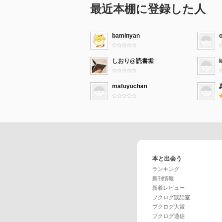
最近本棚に登録した人
baminyan
しおり@読書垢
mafuyuchan
本と出会う
ランキング
新刊情報
新着レビュー
ブクログ談話室
ブクログ大賞
ブクログ通信