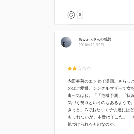
れればいいけれど。。
0
あるふぁ
さん
の感想
2018年11月9日
内田春菊のエッセイ漫画。さらっ
のはご愛嬌。シングルマザーで女
毒っ気はね。「「危機予測」「状
気づく視点というのもあるようで
きっと」Gでおたつく子供達には
もしれないが、本音はそこだ。「
気づけられるものなのか。