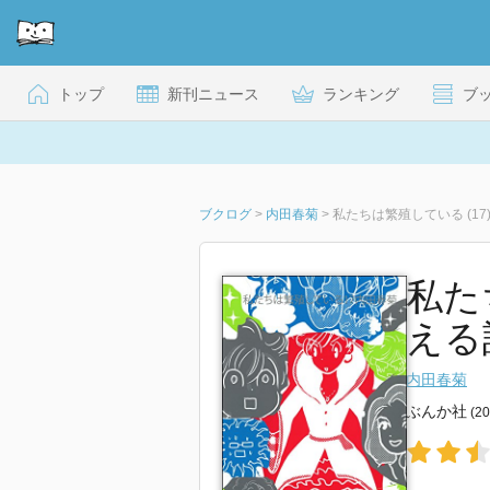
トップ
新刊ニュース
ランキング
ブ
ブクログ
>
内田春菊
>
私たちは繁殖している (17
私た
える話)
内田春菊
ぶんか社
(2