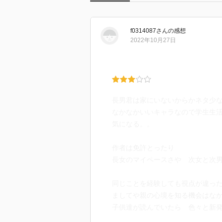
f0314087
さん
の感想
2022年10月27日
長男君は家にいないからかネタ少
なかなかいいキャラなので学生生
気になる。。
作者は免許とったり
長女のマイペースさや 次女と次
同じことを経験しても視点が違っ
ましてや親の心境を知る機会はな
子供達が読んでいたら 色々と新
また仕事の方との困ったエピソー