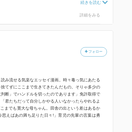
詳細をみる
フォロー
と読み流せる気楽なエッセイ漫画。時々毒っ気にあたる
を捨てずにここまで生きてきたんだもの。そりゃ多少の
況判断」でハンドルを切ったのであります」免許取得で
。「君たちだって自分しかやる人いなかったらやれるよ
どこまでも寛大な母ちゃん。田舎の出という差はあるか
今思えばあの満ち足りた日々!」育児の先輩の言葉は勇