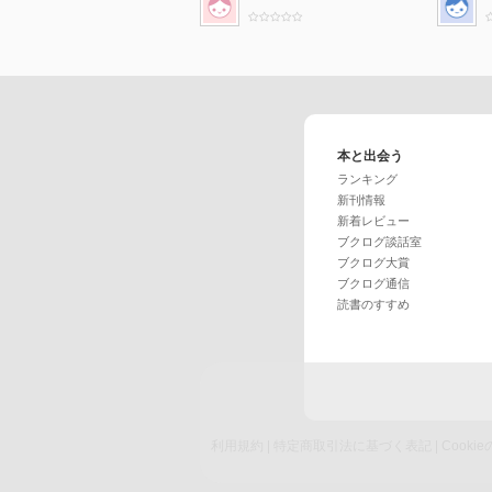
本と出会う
ランキング
新刊情報
新着レビュー
ブクログ談話室
ブクログ大賞
ブクログ通信
読書のすすめ
利用規約
|
特定商取引法に基づく表記
|
Cook