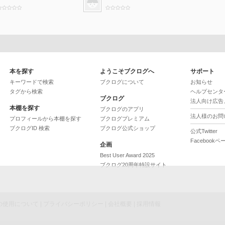
本を探す
ようこそブクログへ
サポート
キーワードで検索
ブクログについて
お知らせ
タグから検索
ヘルプセンタ
ブクログ
法人向け広告
本棚を探す
ブクログのアプリ
法人様のお問
プロフィールから本棚を探す
ブクログプレミアム
ブクログID 検索
ブクログ公式ショップ
公式Twitter
Facebookペ
企画
Best User Award 2025
ブクログ20周年特設サイト
ieの使用について
|
プライバシーポリシー
|
会社概要
|
採用情報