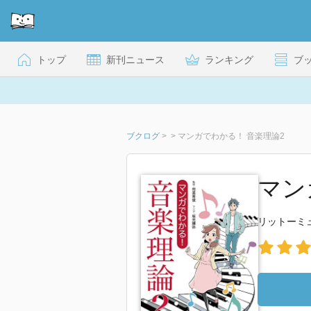
トップ
新刊ニュース
ランキング
ブ
ブクログ
>
>
マンガでわかる！ 音楽理論2
マンガ
リットーミ