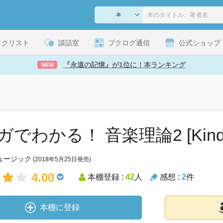
ックリスト
談話室
ブクログ通信
公式ショップ
『永遠の記憶』が1位に！本ランキング
NEW
でわかる！ 音楽理論2 [Kindl
ュージック
(2018年5月25日発売)
4.00
本棚登録 :
42
人
感想 :
2
件
本棚に登録