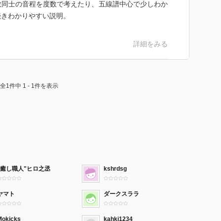
数同士の音程を度数で考えたり、五線譜中心で少しわか
続きわかりやすい説明。
詳細をみる
全1件中 1 - 1件を表示
"癒し職人"ヒロ之丞
kshrdsg
ヤマト
ダークスララ
Mokicks
kahki1234