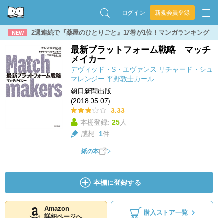
ログイン
新規会員登録
2週連続で『薬屋のひとりごと』17巻が1位！マンガランキング
NEW
最新プラットフォーム戦略 マッチ
メイカー
デヴィッド・S・エヴァンス
リチャード・シュ
マレンジー
平野敦士カール
朝日新聞出版
(2018.05.07)
3.33
本棚登録:
25
人
感想:
1
件
紙の本
本棚に登録する
Amazon
購入ストア一覧
詳細ページへ