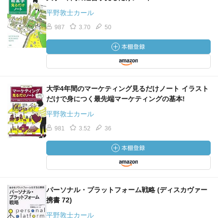
平野敦士カール
987
3.70
50
大学4年間のマーケティング見るだけノート イラスト
だけで身につく最先端マーケティングの基本!
平野敦士カール
981
3.52
36
パーソナル・プラットフォーム戦略 (ディスカヴァー
携書 72)
平野敦士カール