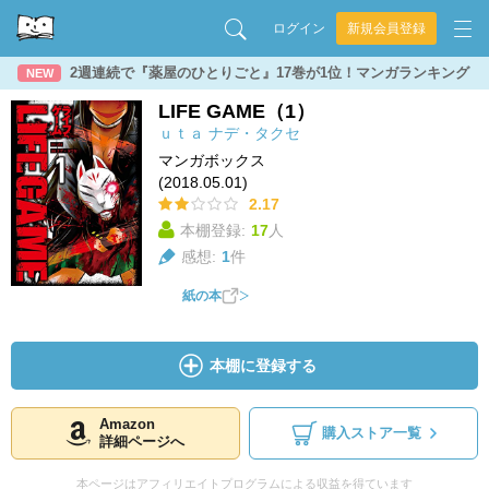
ログイン
新規会員登録
2週連続で『薬屋のひとりごと』17巻が1位！マンガランキング
NEW
LIFE GAME（1）
ｕｔａ
ナデ・タクセ
マンガボックス
(2018.05.01)
2.17
本棚登録:
17
人
感想:
1
件
紙の本
本棚に登録する
Amazon
購入ストア一覧
詳細ページへ
本ページはアフィリエイトプログラムによる収益を得ています