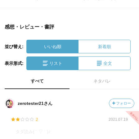
感想・レビュー・書評
並び替え:
いいね順
新着順
表示形式:
リスト
全文
すべて
ネタバレ
zerotester21さん
フォロー
2
2021.07.19
タダ読み( ´ ▽ ` )ﾉ