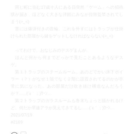
同じ町に住む17歳十人にある日突然「ゲーム」への招待
状が届き、ほどなく大きな洋館にみなが拉致監禁されてし
まう(>_<)
首には爆弾付きの首輪。これを外すにはトラップが仕掛
けられた部屋から鍵をゲットしなければならない(>_<)
ってわけで、おなじみのデスゲまんが。
ほんと何から何までどっかで見たことあるようなデス
ゲ。
第１トラップのスチームルーム、あのどでかい床下ボイ
ラー（？）がなぜ１階でなく２階に設置されてるのかが非
常に気になった。あの部屋だけ吹き抜け構造なんだろう
か？......(´ε｀；)ｳｰﾝ…
第２トラップのガラスルームも巻末ちょっと描かれるけ
ど、何だか早速アラが見えてきてるし......(´ε｀；)ｳｰﾝ…
2021/07/19
#2169