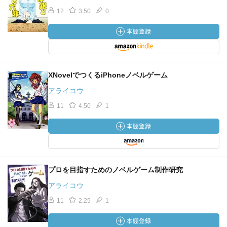
12
3.50
0
XNovelでつくるiPhoneノベルゲーム
アライコウ
11
4.50
1
プロを目指すためのノベルゲーム制作研究
アライコウ
11
2.25
1