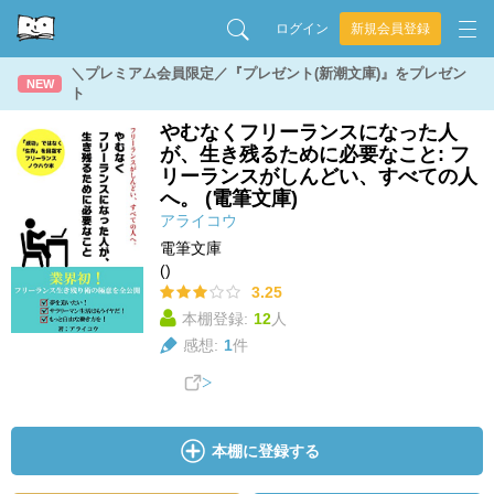
ログイン
新規会員登録
＼プレミアム会員限定／『プレゼント(新潮文庫)』をプレゼン
NEW
ト
やむなくフリーランスになった人
が、生き残るために必要なこと: フ
リーランスがしんどい、すべての人
へ。 (電筆文庫)
アライコウ
電筆文庫
()
3.25
本棚登録:
12
人
感想:
1
件
本棚に登録する