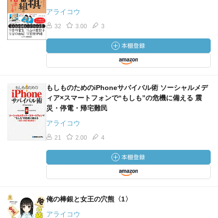
アライコウ
32
3.00
3
もしものためのiPhoneサバイバル術 ソーシャルメデ
ィア×スマートフォンで“もしも”の危機に備える 震
災・停電・帰宅難民
アライコウ
21
2.00
4
俺の棒銀と女王の穴熊〈1〉
アライコウ