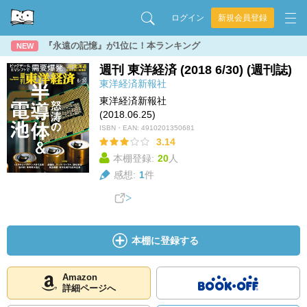
ログイン
新規会員登録
『永遠の記憶』が1位に！本ランキング
NEW
週刊 東洋経済 (2018 6/30) (週刊誌)
東洋経済新報社
東洋経済新報社
(2018.06.25)
ISBN・EAN:
4910201350681
3.14
本棚登録:
20
人
感想:
1
件
本棚に登録する
Amazon
詳細ページへ