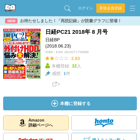
ログイン
新規会員登録
お待たせしました！「再読記録」が読書グラフに登場！
NEW
日経PC21 2018年 8 月号
日経BP
(2018.06.23)
ISBN・EAN:
4910071750888
2.83
本棚登録:
32
人
感想:
1
件
本棚に登録する
Amazon
詳細ページへ