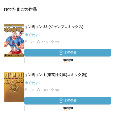
ゆでたまごの作品
キン肉マン 38 (ジャンプコミックス)
ゆでたまご
377
4.15
23
キン肉マン 1 (集英社文庫(コミック版))
ゆでたまご
366
3.63
39