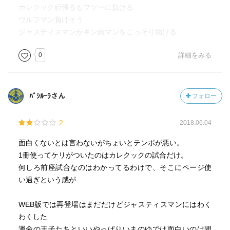
カレクック頑張るもフツーに負ける
ウルフマン負けそう
ジャスティスマンがキン肉マンをこっそり助ける
0
詳細をみる
ﾊﾞｼﾙｰﾗさん
フォロー
2
2018.06.04
面白くないとは言わないがちょいとテンポが悪い。
1冊使ってケリがついたのはカレクックの試合だけ。
何しろ前座試合なのはわかってるわけで、そこにページ使
い過ぎという感が
WEB版では再登場はまだだけどジャスティスマンにはわく
わくした
運命の王子たちといいやっぱりいまのゆでは面白いのは間