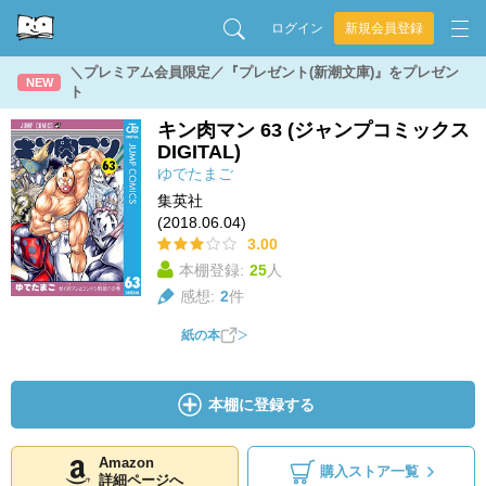
ログイン
新規会員登録
＼プレミアム会員限定／『プレゼント(新潮文庫)』をプレゼン
NEW
ト
キン肉マン 63 (ジャンプコミックス
DIGITAL)
ゆでたまご
集英社
(2018.06.04)
3.00
本棚登録:
25
人
感想:
2
件
紙の本
本棚に登録する
Amazon
購入ストア一覧
詳細ページへ