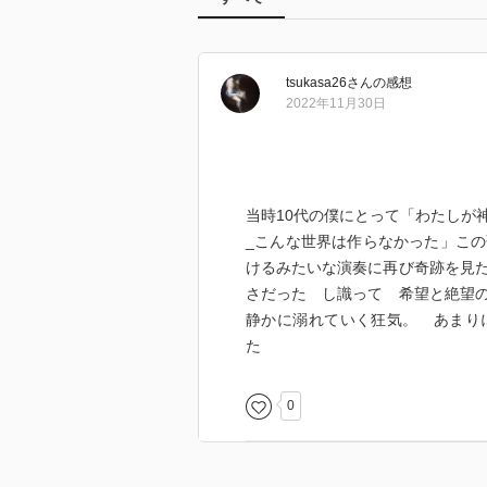
tsukasa26
さん
の感想
2022年11月30日
当時10代の僕にとって「わたしが
_こんな世界は作らなかった」こ
けるみたいな演奏に再び奇跡を見
さだった し識って 希望と絶望
静かに溺れていく狂気。 あまり
た
0