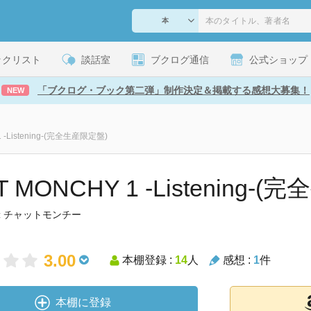
ックリスト
談話室
ブクログ通信
公式ショップ
「ブクログ・ブック第二弾」制作決定＆掲載する感想大募集！
NEW
 -Listening-(完全生産限定盤)
T MONCHY 1 -Listening-
チャットモンチー
:
3.00
本棚登録 :
14
人
感想 :
1
件
本棚に登録