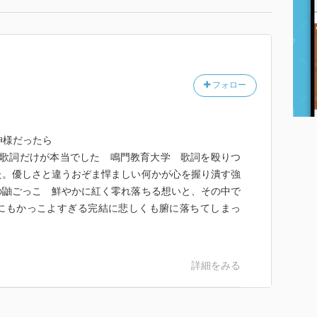
フォロー
神様だったら
の歌詞だけが本当でした 鳴門教育大学 歌詞を殴りつ
た。優しさと違うおぞま悍ましい何かが心を握り潰す強
の鼬ごっこ 鮮やかに紅く零れ落ちる想いと、その中で
にもかっこよすぎる完結に悲しくも腑に落ちてしまっ
詳細をみる