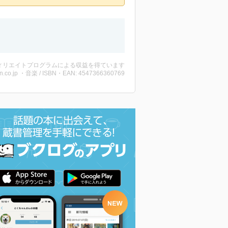
ィリエイトプログラムによる収益を得ています
n.co.jp ・音楽 / ISBN・EAN: 4547366360769