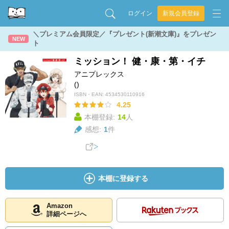
ログイン
新規会員登録
＼プレミアム会員限定／『プレゼント(新潮文庫)』をプレゼン
NEW
ト
ミッション！ 健・康・第・イチ
アニプレックス
()
ISBN・EAN:
4534530110916
4.25
本棚登録:
14
人
感想:
1
件
本棚に登録する
Amazon
詳細ページへ