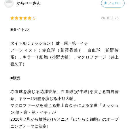
からべーさん
フォロー
5
2018.11.25
■タイトル
タイトル：ミッション！ 健・康・第・イチ
アーティスト：赤血球（花澤香菜），白血球（前野智
昭），キラーＴ細胞（小野大輔），マクロファージ（井上
喜久子）
■概要
赤血球を演じる花澤香菜、白血球(好中球)を演じる前野智
昭、キラーT細胞を演じる小野大輔、
マクロファージを演じる井上喜久子による楽曲「ミッショ
ン!健・康・第・イチ」が
2018年7月から放映のTVアニメ『はたらく細胞』のオープ
ニングテーマに決定!