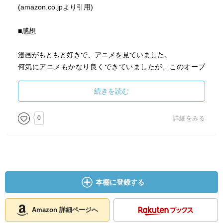
(amazon.co.jpより引用)
■感想
漫画がもともと好きで、アニメを見ていました。
何気にアニメもかなり良くできていましたが、このオープ
ニングよいですね。
ちゃんとしたアニソン。アニソンとして、よくできていま
続きを読む
す。
乗りもいいし、歌詞もしっかりアニメを表現しています。
0
詳細をみる
キャラクターもしっかり表現されているし。しっかり世界
観を理解した人が作っている
のだと感じます。
アニメ、続編やるのかな～
本棚に登録する
それよりも早く漫画でないかな～
Amazon 詳細ページへ