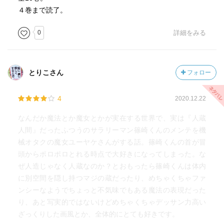
４巻まで読了。
0
詳細をみる
とりこさん
フォロー
4
2020.12.22
なんだか魔法とか魔女とかが実在する世界で、実は『人蔵
人間』だったふつうのサラリーマン篠崎くんのメンテを機
械オタクの魔女ユーヤケさんがする話。篠崎くんの首が冒
頭からポロポロとれる時点で大好きになってしまった。な
ぜ人造じゃなく人蔵なのか？とおもったら篠崎くんは体内
に別空間を隠し持つマジの蔵だったり、めちゃくちゃファ
ンシーなようでちょっと不気味でもある魔法の表現だった
り、あと写実的ではないけどめちゃくちゃデッサン力高い
ざっくりした画風とか、全体的にとても好きです。