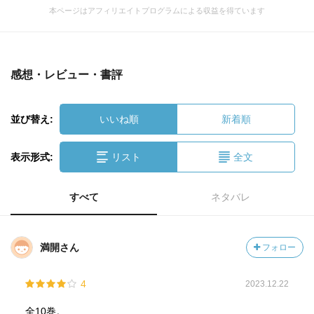
本ページはアフィリエイトプログラムによる収益を得ています
感想・レビュー・書評
並び替え:
いいね順
新着順
表示形式:
リスト
全文
すべて
ネタバレ
満開さん
フォロー
4
2023.12.22
全10巻。