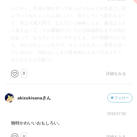
とにかく、登場人物がすべてあっけらかんとお気楽で、読
んでいてめちゃくちゃ楽しい！ 首がころころ取れちゃっ
て、実は人蔵人間で、なんていう篠崎くんも、魔法はうま
く使えなくて、でも機械のメンテには強迫的なまでの執心
があって、なんていうユーヤケさんも、その周囲の人たち
も、みんなちょっと厄介で、ちょっとさみしい背景を持っ
ているのに、内容はここまで基本的にドタバタコメディ。
みんなとても可愛い！
0
詳細をみる
akizukisanaさん
フォロー
2018.07.02
独特かわいいおもしろい。
0
詳細をみる