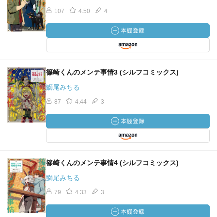
107
4.50
4
篠崎くんのメンテ事情3 (シルフコミックス)
鰤尾みちる
87
4.44
3
篠崎くんのメンテ事情4 (シルフコミックス)
鰤尾みちる
79
4.33
3