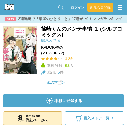
ログイン
新規会員登録
2週連続で『薬屋のひとりごと』17巻が1位！マンガランキング
NEW
篠崎くんのメンテ事情 １ (シルフコ
ミックス)
鰤尾みちる
KADOKAWA
(2018.06.22)
4.29
本棚登録:
62
人
感想:
5
件
紙の本
本棚に登録する
Amazon
購入ストア一覧
詳細ページへ