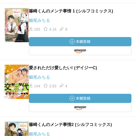
篠崎くんのメンテ事情 1 (シルフコミックス)
鰤尾みちる
165
4.16
8
愛されただけ愛したい! (デイジーC)
鰤尾みちる
144
3.93
4
篠崎くんのメンテ事情2 (シルフコミックス)
鰤尾みちる