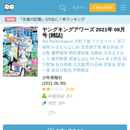
ログイン
新規会員登録
『永遠の記憶』が1位に！本ランキング
NEW
ヤングキングアワーズ 2021年 08月
号 [雑誌]
Ark Performance
月村了衛
フクダイクミ
宮下
裕樹
やまむらはじめ
安堂維子里
春日井晶
片
山愁
藤野晴海
岡田屋鉄蔵
北崎拓
大石まさる
しろ
麻宮騎亜
那波なばな
Dr.Poro
水上悟志
椙
下聖海
吉川景都
大北真潤
白石純
宮尾岳
宮谷
一彦
長谷川哲也
平野耕太
少年画報社
(2021.06.30)
2.50
本棚登録:
2
人
感想:
1
件