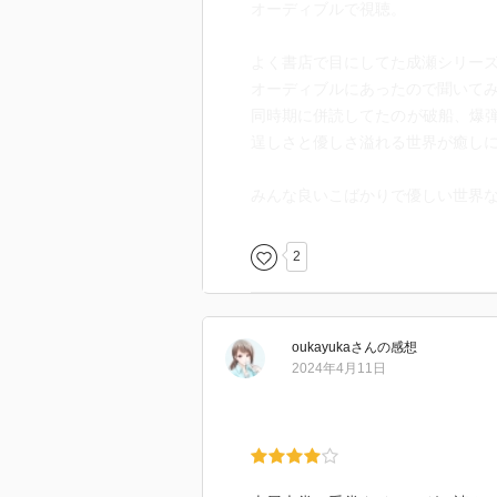
オーディブルで視聴。
よく書店で目にしてた成瀬シリー
オーディブルにあったので聞いて
同時期に併読してたのが破船、爆
逞しさと優しさ溢れる世界が癒しに
みんな良いこばかりで優しい世界
2
oukayuka
さん
の感想
2024年4月11日