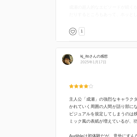
成瀬の超人的なエピソードが続く
だりするところもあって、ホッと
1
kj_ito
さん
の感想
2025年1月17日
主人公「成瀬」の強烈なキャラク
かれていく周囲の人間が語り部に
ビジュアルを規定してしまうのは
ミック風の表紙が増えているが、
Audibleは初体験だが、意外に