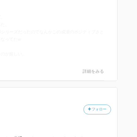
ズ。
みた。
弾シリーズだったのでなんかこの成瀬のポジティブさと
なってたw
なのが嬉しい。
詳細をみる
フォロー