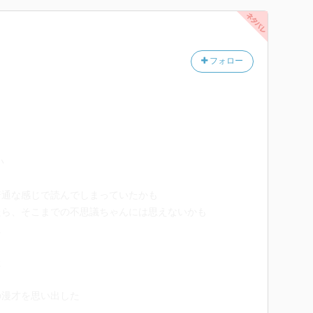
フォロー
い
普通な感じで読んでしまっていたかも
たら、そこまでの不思議ちゃんには思えないかも
た
た
の漫才を思い出した