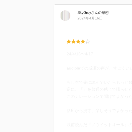
SkyGrey
さん
の感想
2024年4月16日
24/4/16〜4/17
audibleでの成瀬の声が、すごくい
もし本で先に読んでいたらもっと
逆に、「」を普通の感じで喋らせ
このナレーションで聞けてよかっ
膳所から漫才、楽しそうでよかっ
以前読んだ『ノウイットオール』