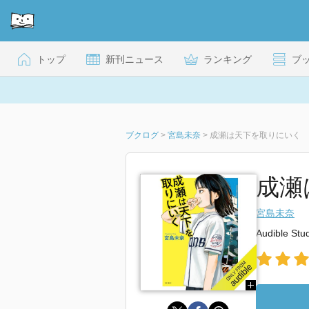
トップ
新刊ニュース
ランキング
ブ
ブクログ
>
宮島未奈
>
成瀬は天下を取りにいく
成瀬
宮島未奈
Audible Stu