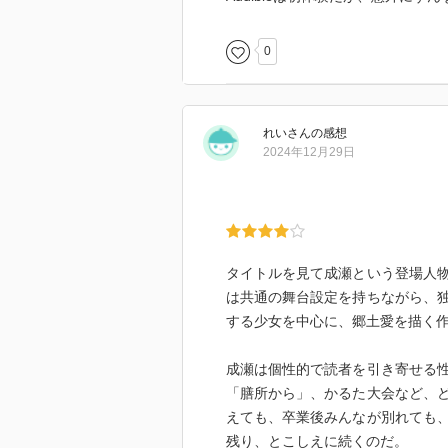
0
れい
さん
の感想
2024年12月29日
タイトルを見て成瀬という登場人
は共通の舞台設定を持ちながら、
する少女を中心に、郷土愛を描く
成瀬は個性的で読者を引き寄せる
「膳所から」、かるた大会など、
えても、卒業後みんなが別れても
残り、とこしえに続くのだ。