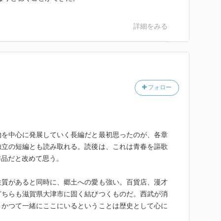
詳細をみる
フォロー
物を中心に発展していく長編だと最初思ったのが、各章
独立の短編とも読み取れる。読後は、これは青春を謳歌
作品だと改めて思う。
性質があると同時に、郷土への愛も強い。百貨店、漫才
どちらも滋賀県大津市に固く結びつくものだ。西武が消
、かつて一緒にここにいるということは歴史として心に