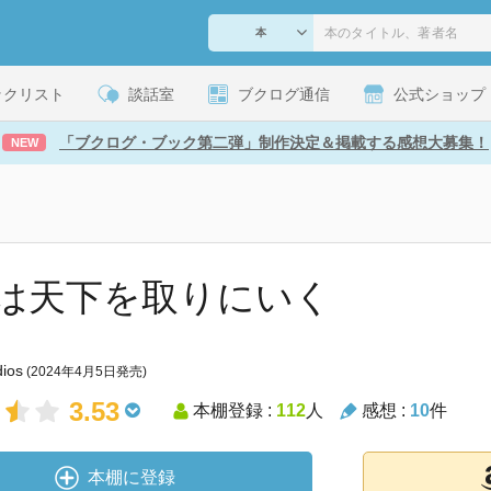
ックリスト
談話室
ブクログ通信
公式ショップ
「ブクログ・ブック第二弾」制作決定＆掲載する感想大募集！
NEW
は天下を取りにいく
dios
(2024年4月5日発売)
3.53
本棚登録 :
112
人
感想 :
10
件
本棚に登録