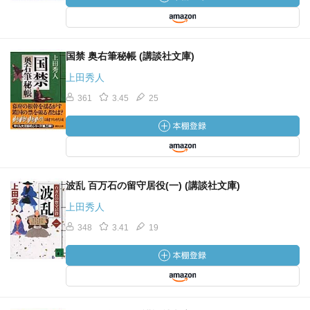
国禁 奥右筆秘帳 (講談社文庫)
上田秀人
361
3.45
25
波乱 百万石の留守居役(一) (講談社文庫)
上田秀人
348
3.41
19