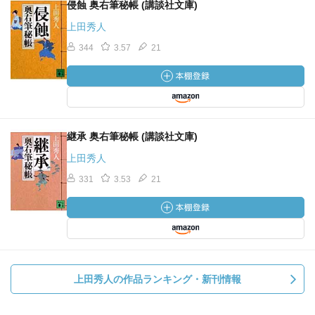
侵蝕 奥右筆秘帳 (講談社文庫)
上田秀人
344
3.57
21
継承 奥右筆秘帳 (講談社文庫)
上田秀人
331
3.53
21
上田秀人の作品ランキング・新刊情報