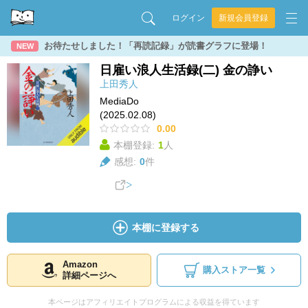
ログイン
新規会員登録
お待たせしました！「再読記録」が読書グラフに登場！
NEW
日雇い浪人生活録(二) 金の諍い
上田秀人
MediaDo
(2025.02.08)
0.00
本棚登録:
1
人
感想:
0
件
本棚に登録する
Amazon
購入ストア一覧
詳細ページへ
本ページはアフィリエイトプログラムによる収益を得ています