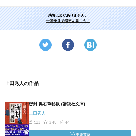
感想はまだありません。
一番乗りで感想を書こう！
上田秀人の作品
密封 奥右筆秘帳 (講談社文庫)
上田秀人
522
3.48
44