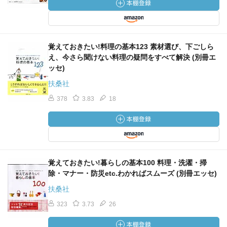
覚えておきたい!料理の基本123 素材選び、下ごしら
え、今さら聞けない料理の疑問をすべて解決 (別冊エ
ッセ)
扶桑社
378
3.83
18
覚えておきたい!暮らしの基本100 料理・洗濯・掃
除・マナー・防災etc.わかればスムーズ (別冊エッセ)
扶桑社
323
3.73
26