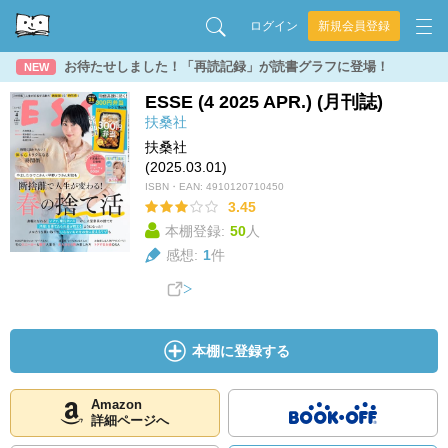
ログイン
新規会員登録
お待たせしました！「再読記録」が読書グラフに登場！
NEW
ESSE (4 2025 APR.) (月刊誌)
扶桑社
扶桑社
(2025.03.01)
ISBN・EAN:
4910120710450
3.45
本棚登録:
50
人
感想:
1
件
本棚に登録する
Amazon
詳細ページへ