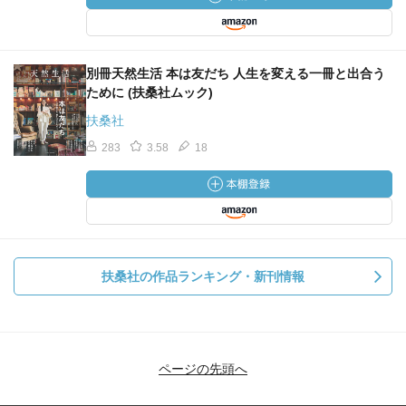
別冊天然生活 本は友だち 人生を変える一冊と出合う
ために (扶桑社ムック)
扶桑社
283
3.58
18
扶桑社の作品ランキング・新刊情報
ページの先頭へ