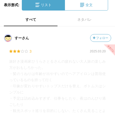
表示形式:
リスト
全文
すべて
ネタバレ
すーさん
フォロー
3
2025.03.20
旅好き漫画家ひうらさとるさんの疲れない大人旅の楽しみ
方がおもしろかった。
・髪のうねりは年齢が出やすいのでヘアアイロンは普段使
っているものを持って行く
・印象が変わりやすいトップスだけを替え、ボトムスはシ
ンプルに
・予定は詰め込みすぎず、仕事をしたり、夜はのんびり過
ごしたり
・観光スポット巡りを目的にしない。たくさん見ることよ