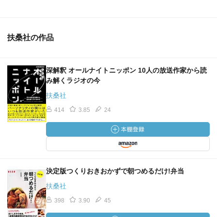
扶桑社の作品
深解釈 オールナイトニッポン 10人の放送作家から読
み解くラジオの今
扶桑社
414
3.85
24
決定版つくりおきおかずで朝つめるだけ!弁当
扶桑社
398
3.90
45