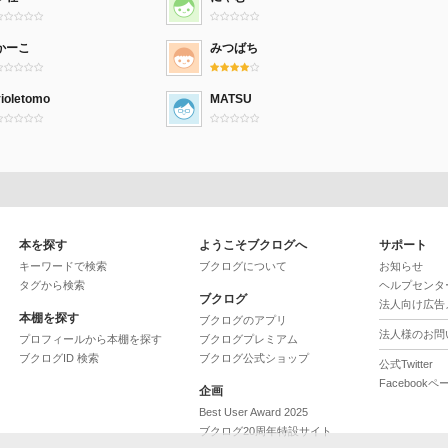
かーこ
みつばち
violetomo
MATSU
本を探す
ようこそブクログへ
サポート
キーワードで検索
ブクログについて
お知らせ
タグから検索
ヘルプセンタ
ブクログ
法人向け広告
本棚を探す
ブクログのアプリ
法人様のお問
プロフィールから本棚を探す
ブクログプレミアム
ブクログID 検索
ブクログ公式ショップ
公式Twitter
Facebookペ
企画
Best User Award 2025
ブクログ20周年特設サイト