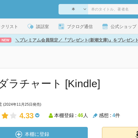
ックリスト
談話室
ブクログ通信
公式ショップ
＼プレミアム会員限定／『プレゼント(新潮文庫)』をプレゼン
NEW
ラチャート [Kindle]
社
(2024年11月25日発売)
4.33
本棚登録 :
46
人
感想 :
4
件
本棚に登録