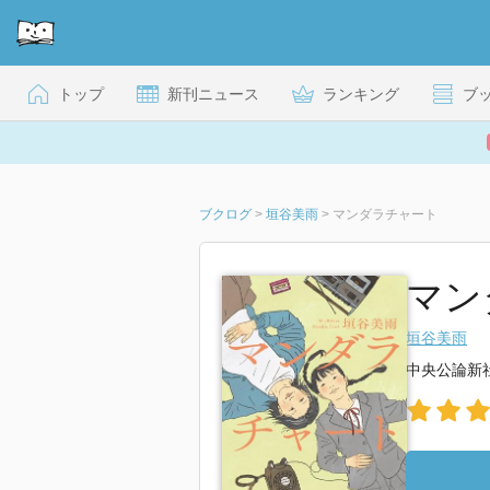
トップ
新刊ニュース
ランキング
ブ
ブクログ
>
垣谷美雨
>
マンダラチャート
マンダ
垣谷美雨
中央公論新