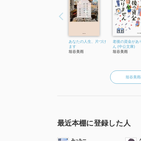
あなたの人生、片づけ
老後の資金があ
ます
ん (中公文庫)
垣谷美雨
垣谷美雨
垣谷美雨
最近本棚に登録した人
みっちー