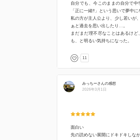
自分でも、今このままの自分で中
「正に一緒‼︎」という思いで夢中
私の方が主人公より、少し若いが
ぁと過去を思い出したり…。
まだまだ理不尽なことはあるけど
も、と明るい気持ちになった。
11
みっちー
さん
の感想
2026年3月1日
面白い
先の読めない展開にドキドキしな