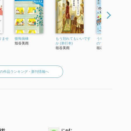
りませ
後悔病棟
もう別れてもいいです
うちの子が結婚しな
垣谷美雨
か (単行本)
ので (新潮文庫)
垣谷美雨
垣谷美雨
の作品ランキング・新刊情報へ
夕杜
にゃむ