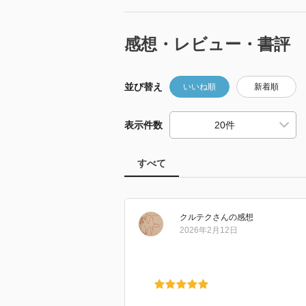
感想・レビュー・書評
並び替え
いいね順
新着順
表示件数
すべて
クルテク
さん
の感想
2026年2月12日