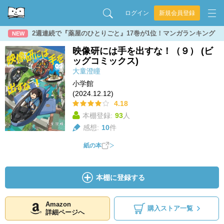
ログイン
新規会員登録
2週連続で『薬屋のひとりごと』17巻が1位！マンガランキング
NEW
映像研には手を出すな！（９） (ビ
ッグコミックス)
大童澄瞳
小学館
(2024.12.12)
4.18
本棚登録:
93
人
感想:
10
件
紙の本
本棚に登録する
Amazon
購入ストア一覧
詳細ページへ