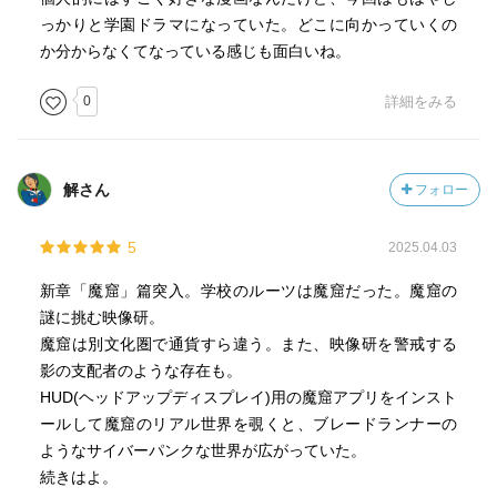
っかりと学園ドラマになっていた。どこに向かっていくの
か分からなくてなっている感じも面白いね。
0
詳細をみる
解さん
フォロー
5
2025.04.03
新章「魔窟」篇突入。学校のルーツは魔窟だった。魔窟の
謎に挑む映像研。
魔窟は別文化圏で通貨すら違う。また、映像研を警戒する
影の支配者のような存在も。
HUD(ヘッドアップディスプレイ)用の魔窟アプリをインスト
ールして魔窟のリアル世界を覗くと、ブレードランナーの
ようなサイバーパンクな世界が広がっていた。
続きはよ。