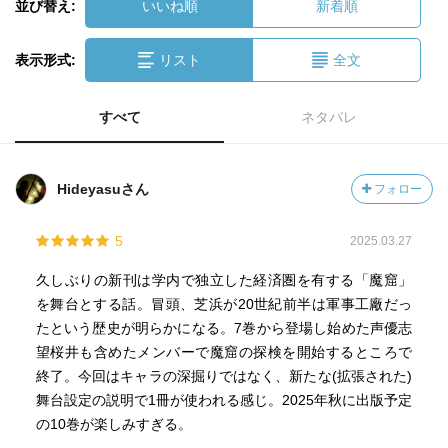
並び替え:
いいね順
新着順
表示形式:
リスト
全文
すべて
ネタバレ
Hideyasuさん
フォロー
5
2025.03.27
久しぶりの新刊は学内で独立した経済圏を有する「魔窟」
を舞台とする話。冒頭、芝浜が20世紀前半は軍事工廠だっ
たという歴史が明らかになる。7巻から登場し始めた声優志
望桜井も含めたメンバーで魔窟の探検を開始するところで
終了。今回はキャラの深掘りではなく、新たな(拡張された)
舞台設定の説明で1冊が使われる感じ。2025年秋に出版予定
の10巻が楽しみすぎる。