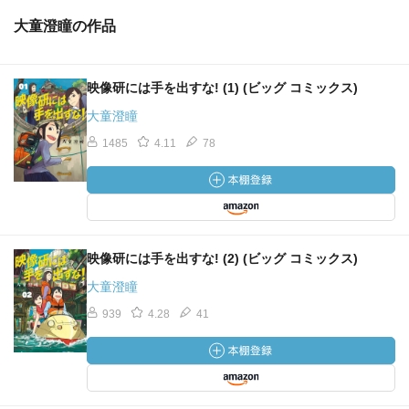
大童澄瞳の作品
映像研には手を出すな! (1) (ビッグ コミックス)
大童澄瞳
1485
4.11
78
映像研には手を出すな! (2) (ビッグ コミックス)
大童澄瞳
939
4.28
41