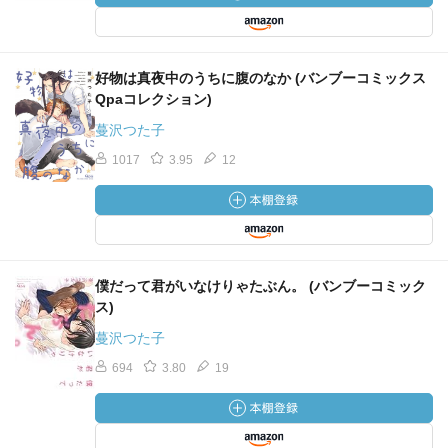
好物は真夜中のうちに腹のなか (バンブーコミックス
Qpaコレクション)
蔓沢つた子
1017
3.95
12
僕だって君がいなけりゃたぶん。 (バンブーコミック
ス)
蔓沢つた子
694
3.80
19