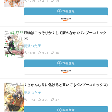
1229
4.07
23
好物はこっそりかくして腹のなか (バンブーコミック
ス)
蔓沢つた子
1108
3.91
16
くさかんむりに化けると書いて (バンブーコミックス)
蔓沢つた子
1064
3.70
47