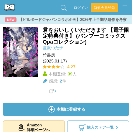
ログイン
新規会員登録
【ビルボードジャパンコラボ企画】2026年上半期話題作を考察
NEW
君をおいしくいただきます 【電子限
定特典付き】 (バンブーコミックス
Qpaコレクション)
蔓沢つた子
竹書房
(2025.01.17)
4.27
本棚登録:
39
人
感想:
2
件
本棚に登録する
Amazon
購入ストア一覧
詳細ページへ