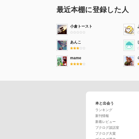
最近本棚に登録した人
小倉トースト
あんこ
mame
本と出会う
ランキング
新刊情報
新着レビュー
ブクログ談話室
ブクログ大賞