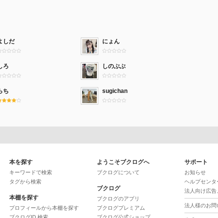
よしだ
にょん
しろ
しのぶぶ
らち
sugichan
本を探す
ようこそブクログへ
サポート
キーワードで検索
ブクログについて
お知らせ
タグから検索
ヘルプセンタ
ブクログ
法人向け広告
本棚を探す
ブクログのアプリ
法人様のお問
プロフィールから本棚を探す
ブクログプレミアム
ブクログID 検索
ブクログ公式ショップ