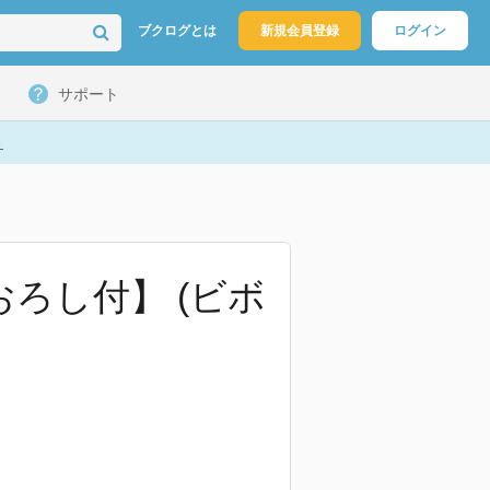
ブクログとは
新規会員登録
ログイン
サポート
ト
おろし付】 (ビボ