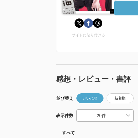
サイトに貼り付ける
感想・レビュー・書評
並び替え
いいね順
新着順
表示件数
すべて