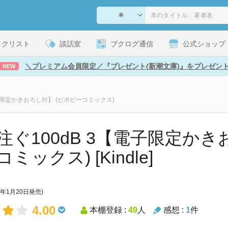
ックリスト
談話室
ブクログ通信
公式ショップ
＼プレミアム会員限定／『プレゼント(新潮文庫)』をプレゼン
NEW
電子限定かきおろし付】 (ビボピーコミックス)
注ぐ100dB 3【電子限定かき
ミックス) [Kindle]
5年1月20日発売)
4.00
本棚登録 :
49
人
感想 :
1
件