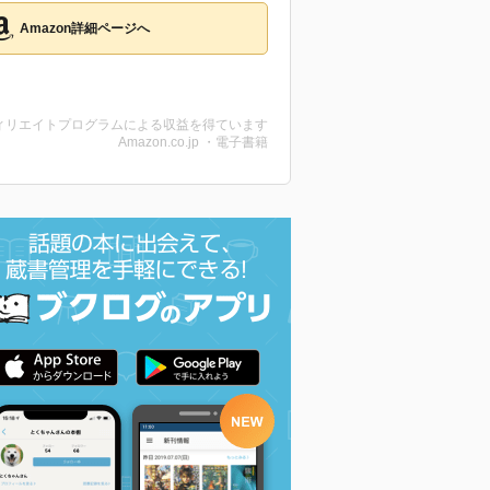
Amazon詳細ページへ
ィリエイトプログラムによる収益を得ています
Amazon.co.jp ・電子書籍