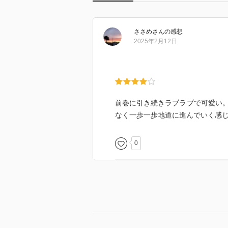
ささめ
さん
の感想
2025年2月12日
前巻に引き続きラブラブで可愛い
なく一歩一歩地道に進んでいく感
0