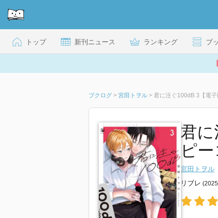
トップ
新刊ニュース
ランキング
ブ
ブクログ
>
宮田トヲル
>
君に注ぐ100dB 3【
君に
ピーコ
宮田トヲル
リブレ
(202