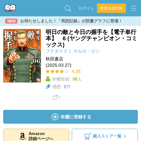
ログイン
新規会員登録
お待たせしました！「再読記録」が読書グラフに登場！
NEW
明日の敵と今日の握手を【電子単行
本】 6 (ヤングチャンピオン・コミ
ックス)
フクダイクミ
カルロ・ゼン
秋田書店
(2025.03.27)
4.25
本棚登録:
36
人
感想:
2
件
本棚に登録する
Amazon
購入ストア一覧
詳細ページへ