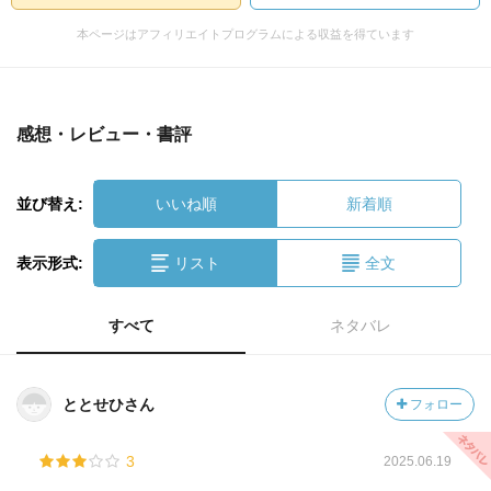
本ページはアフィリエイトプログラムによる収益を得ています
感想・レビュー・書評
並び替え:
いいね順
新着順
表示形式:
リスト
全文
すべて
ネタバレ
ととせひさん
フォロー
3
2025.06.19