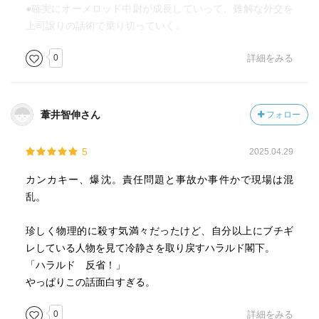
●確実にオーメロッド中尉が成長していって、難解な外交を
上司譲りの話術で乗り切っていく。
0
詳細をみる
葦井智伸さん
フォロー
5
2025.04.29
カンカキー、爆沈。責任問題と事故か事件かで現場は混
乱。
珍しく物理的に殺す気満々だったけど、自分以上にブチギ
レしている人物を見て冷静さを取り戻すハラルド閣下。
「ハラルド 反省！」
やっぱりこの話面白すぎる。
0
詳細をみる