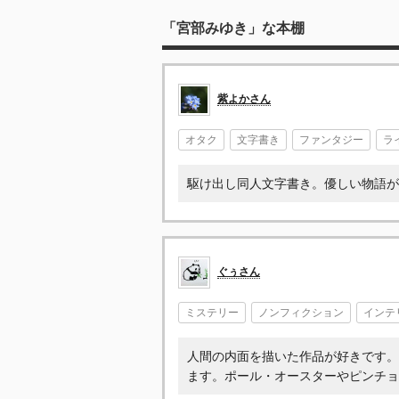
「宮部みゆき」な本棚
紫よかさん
オタク
文字書き
ファンタジー
ラ
駆け出し同人文字書き。優しい物語が
ぐぅさん
ミステリー
ノンフィクション
インテ
人間の内面を描いた作品が好きです。
ます。ポール・オースターやピンチョ