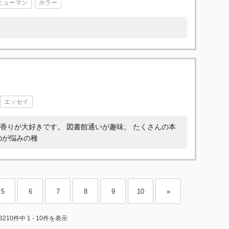
ヒューマン
ホラー
エッセイ
香りが大好きです。 図書館通いが趣味。 たくさんの本
のが悩みの種
5
6
7
8
9
10
»
3210件中 1 - 10件を表示