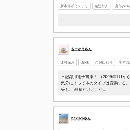
新本格派ミステリ
綾辻行人
宮部みゆ
-
もーゆうさん
辻村深月
Bjork
久保田利伸
坂本真
＊記録用電子書庫＊ （2009年1月
気分によって本のタイプは変動する。
等も。 雑食だけど、小...
lac2026さん