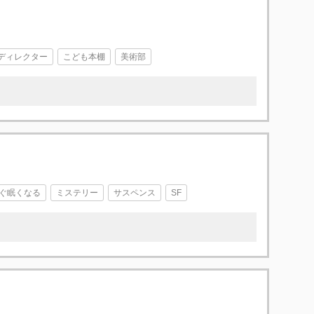
ディレクター
こども本棚
美術部
ぐ眠くなる
ミステリー
サスペンス
SF