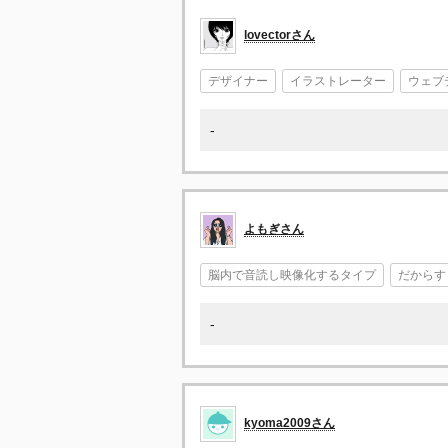
lovectorさん
デザイナー
イラストレーター
ウェブ
-
よもぎさん
脳内で音読し映像化するタイプ
だからす
-
kyoma2009さん