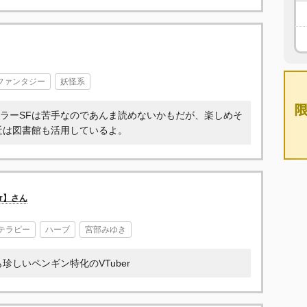
ファンタジー
妖怪系
ラーSFは苦手なのであんま読めないかもだが、楽しめそ
近は図書館も活用しているよ。
r】さん
テラピー
ハーブ
宮部みゆき
珍しいペンギン特化のVTuber