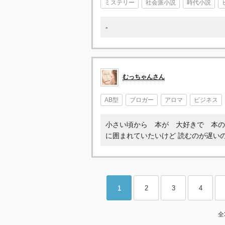
ミステリー
社会派小説
時代小説
-
むっちゃんさん
AB型
ブロガー
アロマ
ビジネス
小さい頃から 本が 大好きで 本の
に囲まれていたいけど 読むのが遅い
1
2
3
4
全