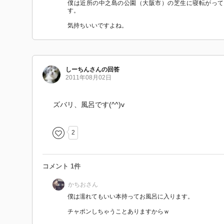
僕は近所の中之島の公園（大阪市）の芝生に寝転がって
す。
気持ちいいですよね。
しーちん
さん
の回答
2011年08月02日
ズバリ、風呂です(^^)v
2
コメント 1件
かちお
さん
僕は濡れてもいい本持ってお風呂に入ります。
チャポンしちゃうことありますからｗ