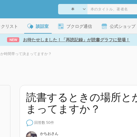
ックリスト
談話室
ブクログ通信
公式ショップ
お待たせしました！「再読記録」が読書グラフに登場！
NEW
とか時間帯って決まってますか？
読書するときの場所と
まってますか？
回答数 50件
かちお
さん