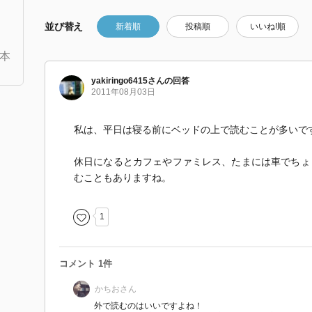
並び替え
新着順
投稿順
いいね!順
本
yakiringo6415
さん
の回答
2011年08月03日
私は、平日は寝る前にベッドの上で読むことが多いで
休日になるとカフェやファミレス、たまには車でちょ
むこともありますね。
1
コメント 1件
かちお
さん
外で読むのはいいですよね！