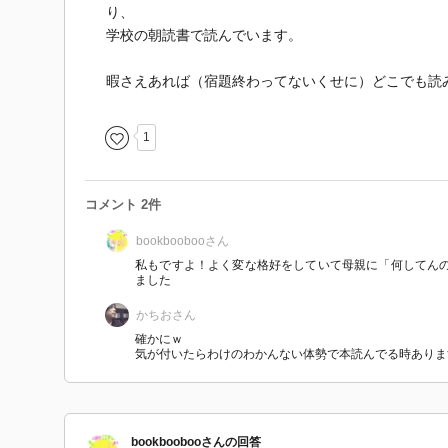
り、
学校の朝読書で読んでいます。
暇さえあれば（宿題終わってないくせに）どこでも読
1
コメント 2件
bookbooboo
さん
私もですよ！よく変な格好をしていて母親に「何してん
ました
かちお
さん
確かにｗ
気が付いたらわけのわかんない体勢で本読んでる時ありま
bookbooboo
さん
の回答