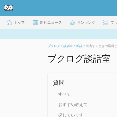
トップ
新刊ニュース
ランキング
ブ
ブクログ
>
談話室
>
雑談
>
読書するときの場所
ブクログ談話室
質問
すべて
おすすめ教えて
探しています