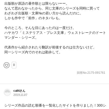
出版順が原語の著作順とは限らないーー。
なんて思わなかったから、同じ文庫のシリーズを同時に買って
わざわざ出版順・文庫№の若い方から読んだのに。
しかも作中で「前作」のネタバレも。
今のところ、そんな目にあったのは一度だけ。
ハヤカワ「ミステリアス・プレス文庫」ウェストレークのドート
マンダー・シリーズ。
代表作から紹介されたり翻訳が前後するのは仕方ないけど、
同一シリーズ内でのそれは勘弁して。
0
回答No.2175-091761
call4さん
2019.11.07
シリーズ作品の読む順番を一覧化したサイトを作りました！300シ