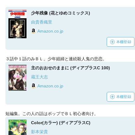
少年残像 (花とゆめコミックス)
由貴香織里
Amazon.co.jp
本棚登録
３話中１話のみＢＬ。少年娼婦と連続殺人鬼の悲恋。
主のおおせのままに (ディアプラスC 100)
蔵王大志
Amazon.co.jp
本棚登録
短編集。この人の話はポップでＢＬ初心者向け。
Color(カラー) (ディアプラスC)
影本栄貴