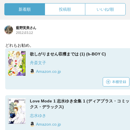
新着順
投稿順
いいね!順
藍野芙美さん
2012.03.12
どれもお勧め。
欲しがりません収穫までは (1) (b-BOY C)
舟斎文子
Amazon.co.jp
本棚登録
Love Mode 1 志水ゆき全集 1 (ディアプラス・コミッ
クス・デラックス)
志水ゆき
Amazon.co.jp