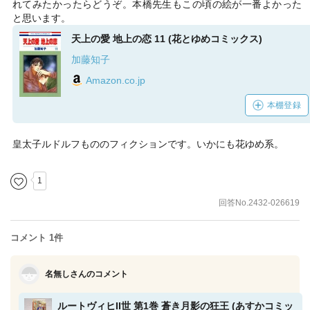
れてみたかったらどうぞ。本橋先生もこの頃の絵が一番よかった
と思います。
天上の愛 地上の恋 11 (花とゆめコミックス)
加藤知子
Amazon.co.jp
本棚登録
皇太子ルドルフもののフィクションです。いかにも花ゆめ系。
1
回答No.2432-026619
コメント 1件
名無しさんのコメント
ルートヴィヒII世 第1巻 蒼き月影の狂王 (あすかコミッ