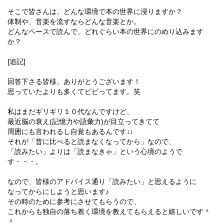
そこで皆さんは、どんな環境で本の世界に浸りますか？
体制や、音楽を流すならどんな音楽とか。
どんなペースで読んで、どれぐらい本の世界にのめり込みます
か？
[追記]
回答下さる皆様、ありがとうございます！
思っていたよりも多くてビビってます。笑
私はまだギリギリ１０代なんですけど、
最近脳の衰え(記憶力や語彙力)が目立ってきてて
周囲にも言われるし自覚もあるんです↓↓
それが「昔に比べると読まなくなってから」なので、
「読みたい」よりは「読まなきゃ」という心境のようで
す・・・。
なので、皆様のアドバイス通り「読みたい」と思えるように
なってからにしようと思います♪
その時のために参考にさせてもらうので、
これからも独自の落ち着く環境を教えてもらえると嬉しいです＾
＾