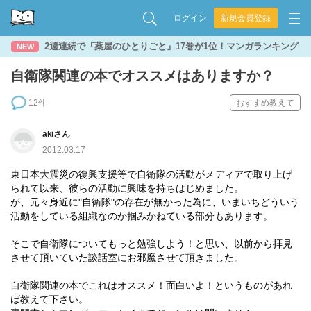
ログイン
新規会員登録
2週連続で『薬屋のひとりごと』17巻が1位！マンガランキング
NEW
自衛隊関連の本でオススメはありますか？
12件
おすすめ教えて
akiさん
2012.03.17
東日本大震災の復興支援等で自衛隊の活動がメディアで取り上げ
られて以来、彼らの活動に興味を持ちはじめました。
が、元々身近に"自衛隊"の存在が無かった為に、いまいちどういう
活動をしている組織なのか掴みかねている部分もあります。
そこで自衛隊についてもっと勉強しよう！と思い、以前から拝見
させて頂いていた談話室にお邪魔させて頂きました。
自衛隊関連の本でこれはオススメ！面白いよ！というものがあれ
ば教えて下さい。