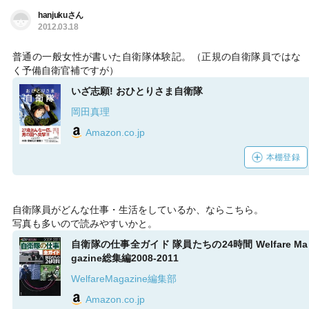
hanjukuさん
2012.03.18
普通の一般女性が書いた自衛隊体験記。（正規の自衛隊員ではな
く予備自衛官補ですが）
いざ志願! おひとりさま自衛隊
岡田真理
Amazon.co.jp
本棚登録
自衛隊員がどんな仕事・生活をしているか、ならこちら。
写真も多いので読みやすいかと。
自衛隊の仕事全ガイド 隊員たちの24時間 Welfare Ma
gazine総集編2008‐2011
WelfareMagazine編集部
Amazon.co.jp