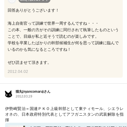
回答ありがとうございます！
海上自衛官って訓練で世界一周するんですね・・・
この本、一般の方がその訓練に同行されて執筆したものという
ことで、目線が私と近そうで読むのが楽しみです。
学校を卒業したばかりの幹部候補生が何を思って訓練に臨んで
いるのかも気になるところですね！
ぜひ読ませて頂きます。
2012.04.02
猫丸(nyancomaru)さん
2012.03.19
伊勢崎賢治＝国連ＰＫＯ上級幹部として東ティモール、シエラレ
オネの、日本政府特別代表としてアフガニスタンの武装解除を指
揮