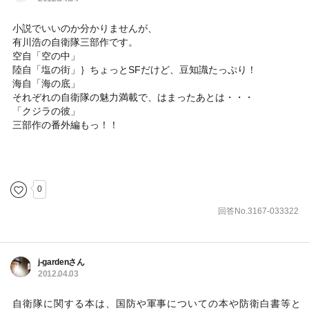
小説でいいのか分かりませんが、
有川浩の自衛隊三部作です。
空自「空の中」
陸自「塩の街」｝ちょっとSFだけど、豆知識たっぷり！
海自「海の底」
それぞれの自衛隊の魅力満載で、はまったあとは・・・
「クジラの彼」
三部作の番外編もっ！！
0
回答No.3167-033322
j-gardenさん
2012.04.03
自衛隊に関する本は、国防や軍事についての本や防衛白書等と