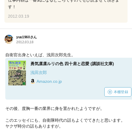
仕事内容は一番気になるところですのでぜひ読ませて頂きま
す！
2012.03.19
yuu1960さん
2012.03.18
自衛官出身といえば、浅田次郎先生。
勇気凛凛ルリの色 四十肩と恋愛 (講談社文庫)
浅田次郎
Amazon.co.jp
本棚登録
その後、度胸一番の業界に身を置かれたようですが。
このエッセイにも、自衛隊時代の話もよくでてきたと思います。
ヤクザ時分の話もありますが。