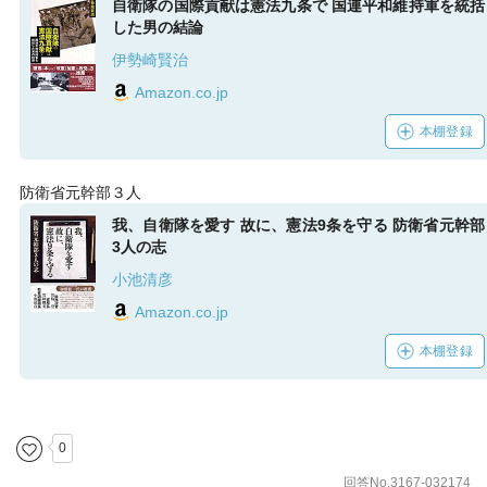
自衛隊の国際貢献は憲法九条で 国連平和維持軍を統括
した男の結論
伊勢崎賢治
Amazon.co.jp
本棚登録
防衛省元幹部３人
我、自衛隊を愛す 故に、憲法9条を守る 防衛省元幹部
3人の志
小池清彦
Amazon.co.jp
本棚登録
0
回答No.3167-032174