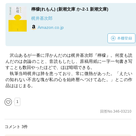
檸檬(れもん) (新潮文庫 か-2-1 新潮文庫)
梶井基次郎
Amazon.co.jp
本棚登録
沢山あるが一番に浮かんだのは梶井基次郎『檸檬』。何度も読
んだのは勿論のこと、音読もしたし、原稿用紙に一字一句書き写
すことも数回やったほどで、ほぼ暗唱できる。
執筆当時梶井は肺を患っており、常に微熱があった。「えたい
の知れない不吉な塊が私の心を始終壓へつけてゐた。」とこの作
品ははじまる。
1
回答No.346-03210
コメント 3件