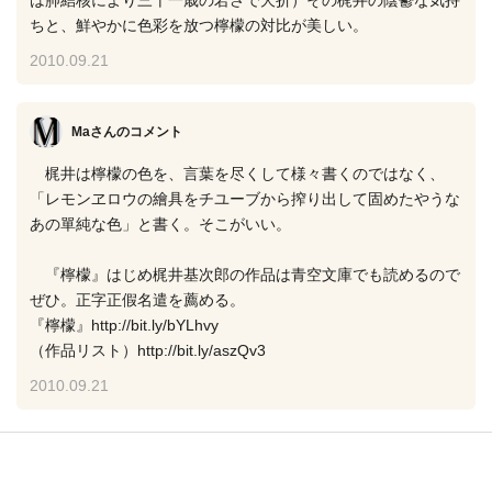
は肺結核により三十一歳の若さで夭折）その梶井の陰鬱な気持
ちと、鮮やかに色彩を放つ檸檬の対比が美しい。
2010.09.21
Maさん
のコメント
梶井は檸檬の色を、言葉を尽くして様々書くのではなく、
「レモンヱロウの繪具をチユーブから搾り出して固めたやうな
あの單純な色」と書く。そこがいい。
『檸檬』はじめ梶井基次郎の作品は青空文庫でも読めるので
ぜひ。正字正假名遣を薦める。
『檸檬』http://bit.ly/bYLhvy
（作品リスト）http://bit.ly/aszQv3
2010.09.21