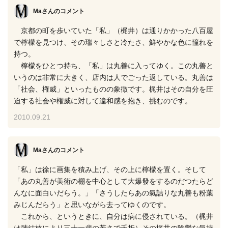
Maさん
のコメント
京都の町を歩いていた「私」（梶井）は通りかかった八百屋
で檸檬を見つけ、その瑞々しさと冷たさ、鮮やかな色に憧れを
持つ。
檸檬をひとつ持ち、「私」は丸善に入ってゆく。この丸善と
いうのは非常に大きく、店内は人でごった返している。丸善は
「社会、権威」といったものの象徴です。梶井はその自分を圧
迫する社会や権威に対して違和感を抱き、挑むのです。
2010.09.21
Maさん
のコメント
「私」は徐に画集を積み上げ、その上に檸檬を置く。そして
「あの丸善が美術の棚を中心として大爆發をするのだつたらど
んなに面白いだらう。」「さうしたらあの氣詰りな丸善も粉葉
みじんだらう」と思いながら去ってゆくのです。
これから、というときに、自分は病に侵されている。（梶井