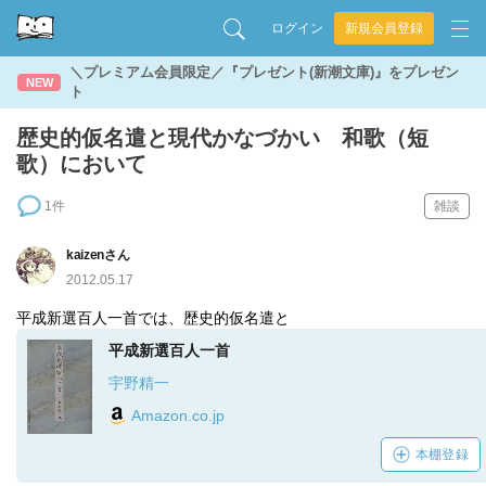
ログイン
新規会員登録
＼プレミアム会員限定／『プレゼント(新潮文庫)』をプレゼン
NEW
ト
歴史的仮名遣と現代かなづかい 和歌（短
歌）において
1件
雑談
kaizenさん
2012.05.17
平成新選百人一首では、歴史的仮名遣と
平成新選百人一首
宇野精一
Amazon.co.jp
本棚登録