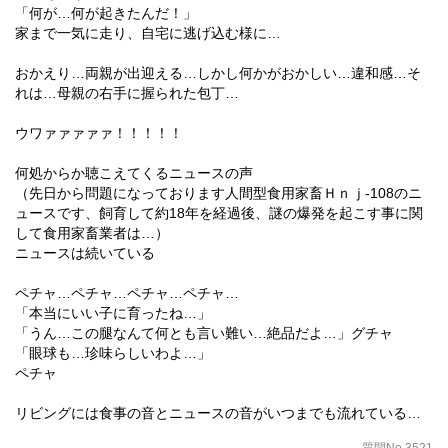
「何が…何が起きたんだ！」
家まで一気に走り、自宅に逃げ込む様に…
おかえり…両親が出迎える…しかし何かがおかしい…違和感…そ
れは…母親の右手に握られた包丁…
ウワァァァァァ！！！！！
何処からか聴こえてくるニュースの声
（先日から問題になっております人間型食用家畜Ｈｎｊ‐108のニ
ュースです、飼育して約18年を経過後、謎の爆発を起こす事に関
して食用家畜業者は…）
ニュースは続いている
ペチャ…ペチャ…ペチャ…ペチャ…
「本当にいい子に育ったね…」
「うん…この腿なんて何とも言い難い…絶品だよ…」グチャ
「眼球も…珍味らしいわよ…」
ペチャ
リビングには食事の音とニュースの音がいつまでも流れている…