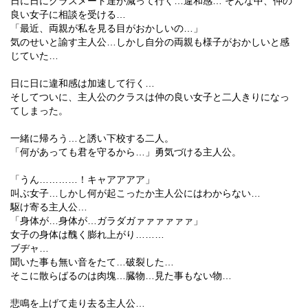
日に日にクラスメート達が減って行く…違和感… そんな中、仲の
良い女子に相談を受ける…
「最近、両親が私を見る目がおかしいの…」
気のせいと諭す主人公…しかし自分の両親も様子がおかしいと感
じていた…
日に日に違和感は加速して行く…
そしてついに、主人公のクラスは仲の良い女子と二人きりになっ
てしまった。
一緒に帰ろう…と誘い下校する二人。
「何があっても君を守るから…」勇気づける主人公。
「うん…………！キャアアアア」
叫ぶ女子…しかし何が起こったか主人公にはわからない…
駆け寄る主人公…
「身体が…身体が…ガラダガァァァァァァ」
女子の身体は醜く膨れ上がり………
ブヂャ…
聞いた事も無い音をたて…破裂した…
そこに散らばるのは肉塊…臓物…見た事もない物…
悲鳴を上げて走り去る主人公…