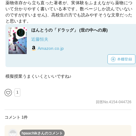
薬物依存から立ち直った著者が、実体験をふまえながら薬物につ
いて分かりやすく書いている本です。数ページしか読んでいない
のですが(すいません)、高校生の方でも読みやすそうな文章だった
と思います。
ほんとうの「ドラッグ」 (世の中への扉)
近藤恒夫
Amazon.co.jp
本棚登録
模擬授業うまくいくといいですね♪
1
回答No.4154-044726
コメント 1件
hpaachikさん
のコメント