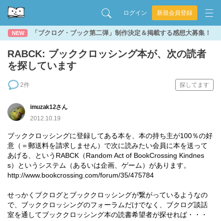
ログイン
新規会員登録
「ブクログ・ブック第二弾」制作決定＆掲載する感想大募集！
NEW
RABCK: ブッククロッシング本が、次の読者
を探しています
2件
探してます
imuzak12さん
2012.10.19
ブッククロッシングに登録してある本を、本の持ち主が100％の好
意（＝郵送料を請求しません）で次に読みたい会員に本を送って
あげる、というRABCK（Random Act of BookCrossing Kindnes
s）というシステム（あるいは企画、ゲーム）があります。
http://www.bookcrossing.com/forum/35/475784
せっかくブクログとブッククロッシングが繋がっているようなの
で、ブッククロッシングのフォーラムだけでなく、ブクログ談話
室を通してブッククロッシング本の読書希望者が探せれば・・・