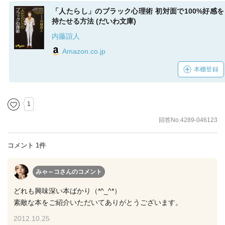
「人たらし」のブラック心理術 初対面で100%好感を
持たせる方法 (だいわ文庫)
内藤誼人
Amazon.co.jp
本棚登録
1
回答No.4289-046123
コメント 1件
みゃ～コさん
のコメント
どれも興味深い本ばかり（*^_^*）
素敵な本をご紹介いただいてありがとうございます。
2012.10.25