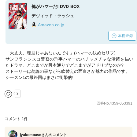
俺がハマーだ! DVD-BOX
デヴィッド・ラッシュ
Amazon.co.jp
本棚登録
「大丈夫、理屈じゃあないんです」(ハマーの決めセリフ)
サンフランシスコ警察の刑事ハマーのハチャメチャな活躍を描い
たドラマ。どこまでが脚本通りでどこまでがアドリブなのか?
ストーリーは勿論の事ながら吹替えの面白さが魅力の作品です。
シーズン1の最終回はまさに衝撃的!!
3
回答No.4359-053391
コメント 1件
jyakomouseさん
のコメント