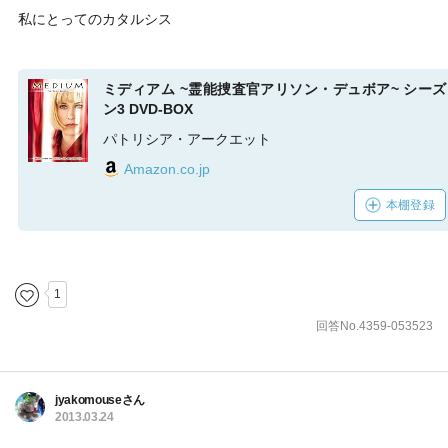
私にとってのカタルシス
ミディアム ~霊能捜査官アリソン・デュボア~ シーズ
ン3 DVD-BOX
パトリシア・アークエット
Amazon.co.jp
本棚登録
1
回答No.4359-053523
jyakomouseさん
2013.03.24