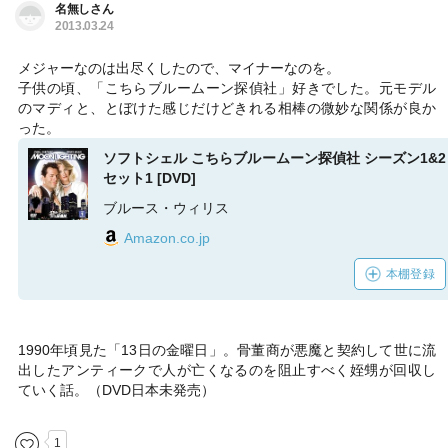
名無しさん
2013.03.24
メジャーなのは出尽くしたので、マイナーなのを。
子供の頃、「こちらブルームーン探偵社」好きでした。元モデル
のマディと、とぼけた感じだけどきれる相棒の微妙な関係が良か
った。
ソフトシェル こちらブルームーン探偵社 シーズン1&2
セット1 [DVD]
ブルース・ウィリス
Amazon.co.jp
本棚登録
1990年頃見た「13日の金曜日」。骨董商が悪魔と契約して世に流
出したアンティークで人が亡くなるのを阻止すべく姪甥が回収し
ていく話。（DVD日本未発売）
1