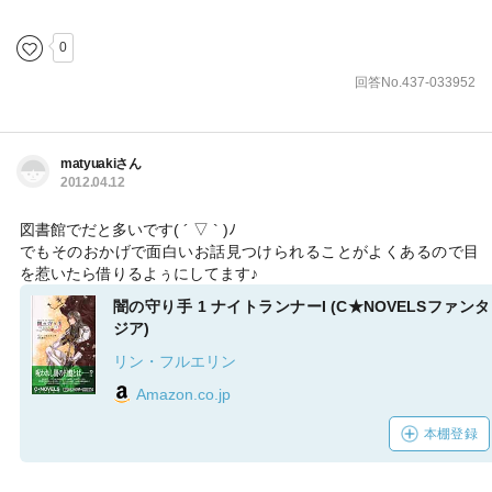
0
回答No.437-033952
matyuakiさん
2012.04.12
図書館でだと多いです( ´ ▽ ` )ﾉ
でもそのおかげで面白いお話見つけられることがよくあるので目
を惹いたら借りるよぅにしてます♪
闇の守り手 1 ナイトランナーI (C★NOVELSファンタ
ジア)
リン・フルエリン
Amazon.co.jp
本棚登録