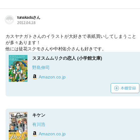
tunakaduさん
2012.04.18
カスヤナガトさんのイラストが大好きで表紙買いしてしまうこと
が多々あります！
他には徒花スクモさんや中村佑介さんも好きです。
スヌスムムリクの恋人 (小学館文庫)
野島伸司
Amazon.co.jp
本棚登録
キケン
有川浩
Amazon.co.jp