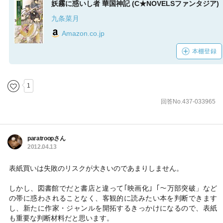
妖霧に惑いし者 華国神記 (C★NOVELSファンタジア)
九条菜月
Amazon.co.jp
本棚登録
1
回答No.437-033965
paratroopさん
2012.04.13
表紙買いは失敗のリスクが大きいのであまりしません。
しかし、図書館でだと書店と違って｢映画化｣「～万部突破」など
の帯に惑わされることなく、客観的に読みたい本を判断できます
し、新たに作家・ジャンルを開拓するきっかけになるので、表紙
も重要な判断材料だと思います。