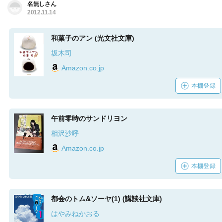
名無しさん
2012.11.14
和菓子のアン (光文社文庫)
坂木司
Amazon.co.jp
本棚登録
午前零時のサンドリヨン
相沢沙呼
Amazon.co.jp
本棚登録
都会のトム&ソーヤ(1) (講談社文庫)
はやみねかおる