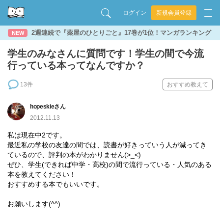
ログイン
新規会員登録
2週連続で『薬屋のひとりごと』17巻が1位！マンガランキング
NEW
学生のみなさんに質問です！学生の間で今流
行っている本ってなんですか？
13件
おすすめ教えて
hopeskieさん
2012.11.13
私は現在中2です。
最近私の学校の友達の間では、読書が好きっていう人が減ってき
ているので、評判の本がわかりません(>_<)
ぜひ、学生(できれば中学・高校)の間で流行っている・人気のある
本を教えてください！
おすすめする本でもいいです。
お願いします(^^)