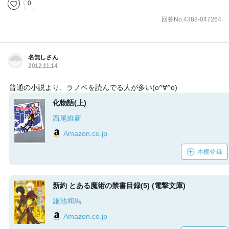
0
回答No.4388-047264
名無しさん
2012.11.14
普通の小説より、ラノベを読んでる人が多い(o^∀^o)
化物語(上)
西尾維新
Amazon.co.jp
本棚登録
新約 とある魔術の禁書目録(5) (電撃文庫)
鎌池和馬
Amazon.co.jp