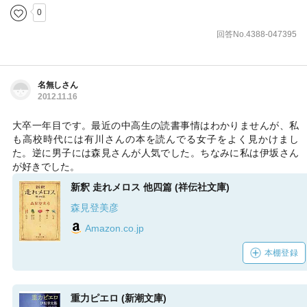
0
回答No.4388-047395
名無しさん
2012.11.16
大卒一年目です。最近の中高生の読書事情はわかりませんが、私
も高校時代には有川さんの本を読んでる女子をよく見かけまし
た。逆に男子には森見さんが人気でした。ちなみに私は伊坂さん
が好きでした。
新釈 走れメロス 他四篇 (祥伝社文庫)
森見登美彦
Amazon.co.jp
本棚登録
重力ピエロ (新潮文庫)