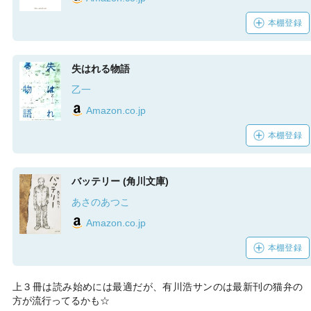
本棚登録
失はれる物語
乙一
Amazon.co.jp
本棚登録
バッテリー (角川文庫)
あさのあつこ
Amazon.co.jp
本棚登録
上３冊は読み始めには最適だが、有川浩サンのは最新刊の猫弁の
方が流行ってるかも☆