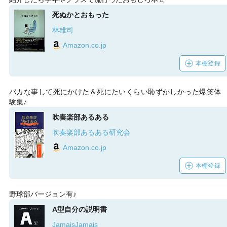
死ぬかとおもった
林雄司
Amazon.co.jp
本棚登録
バカな事して死にかけた＆死にたいくらい恥ずかしかった爆笑体
験集♪
吹奏楽部あるある
吹奏楽部あるある研究会
Amazon.co.jp
本棚登録
野球部バージョン有♪
A型自分の説明書
JamaisJamais