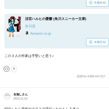
本棚登録
涼宮ハルヒの憂鬱 (角川スニーカー文庫)
谷川流
Amazon.co.jp
本棚登録
この３人の作家は手堅いと思う♪
0
回答No.4388-047257
名無しさん
2012.11.14
紹介したら学年やクラスで流行ったおもしろ本☆