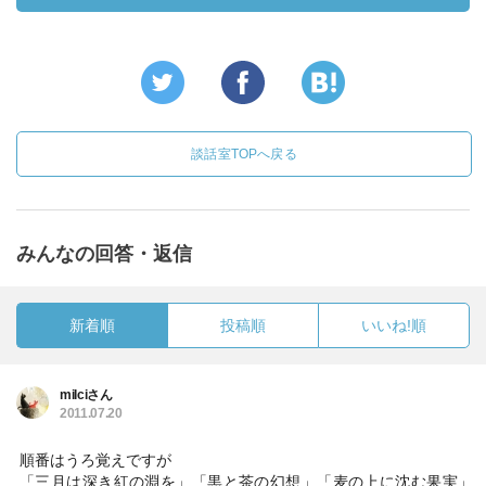
談話室TOPへ戻る
みんなの回答・返信
新着順
投稿順
いいね!順
milciさん
2011.07.20
順番はうろ覚えですが
「三月は深き紅の淵を」「黒と茶の幻想」「麦の上に沈む果実」