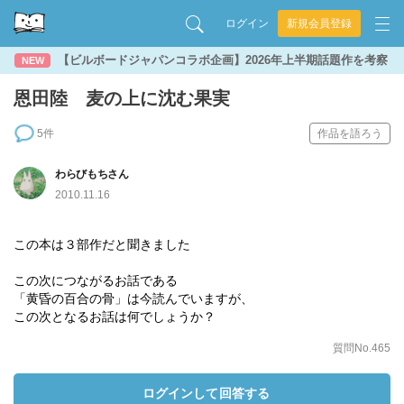
ログイン
新規会員登録
【ビルボードジャパンコラボ企画】2026年上半期話題作を考察
NEW
恩田陸 麦の上に沈む果実
5件
作品を語ろう
わらびもちさん
2010.11.16
この本は３部作だと聞きました
この次につながるお話である
「黄昏の百合の骨」は今読んでいますが、
この次となるお話は何でしょうか？
質問No.465
ログインして回答する