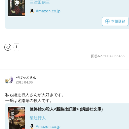
三津田信三
Amazon.co.jp
本棚登録
1
回答No.5007-065466
ぺけっとさん
2013.04.06
私も綾辻行人さんが大好きです。
一番は迷路館の殺人です。
迷路館の殺人<新装改訂版> (講談社文庫)
綾辻行人
Amazon.co.jp