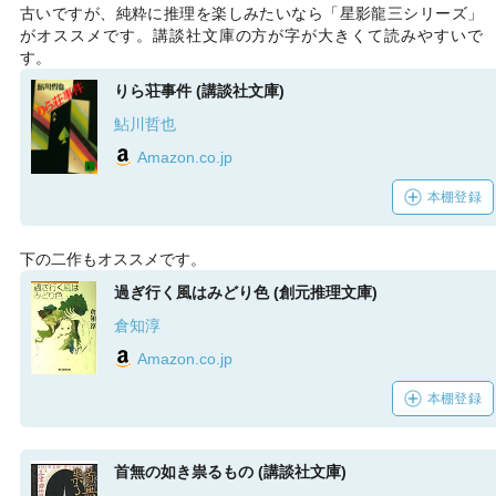
古いですが、純粋に推理を楽しみたいなら「星影龍三シリーズ」
がオススメです。講談社文庫の方が字が大きくて読みやすいで
す。
りら荘事件 (講談社文庫)
鮎川哲也
Amazon.co.jp
本棚登録
下の二作もオススメです。
過ぎ行く風はみどり色 (創元推理文庫)
倉知淳
Amazon.co.jp
本棚登録
首無の如き祟るもの (講談社文庫)