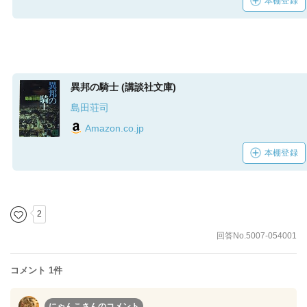
本棚登録
異邦の騎士 (講談社文庫)
島田荘司
Amazon.co.jp
本棚登録
2
回答No.5007-054001
コメント 1件
にゃんこさん
のコメント