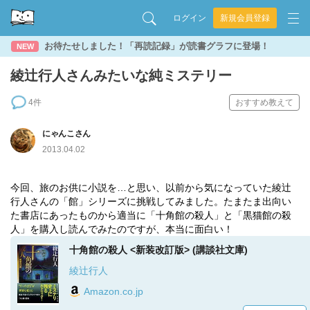
ログイン
新規会員登録
お待たせしました！「再読記録」が読書グラフに登場！
NEW
綾辻行人さんみたいな純ミステリー
4件
おすすめ教えて
にゃんこさん
2013.04.02
今回、旅のお供に小説を…と思い、以前から気になっていた綾辻
行人さんの「館」シリーズに挑戦してみました。たまたま出向い
た書店にあったものから適当に「十角館の殺人」と「黒猫館の殺
人」を購入し読んでみたのですが、本当に面白い！
十角館の殺人 <新装改訂版> (講談社文庫)
綾辻行人
Amazon.co.jp