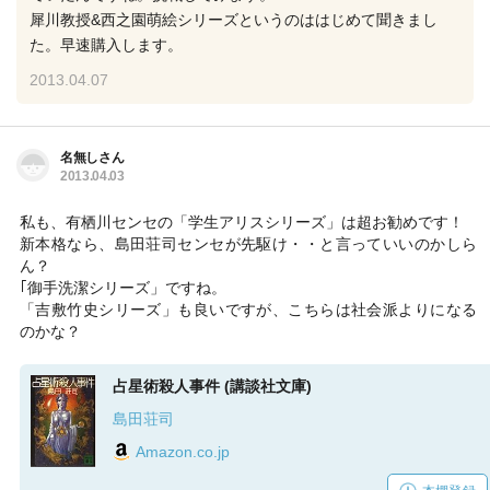
犀川教授&西之園萌絵シリーズというのははじめて聞きまし
た。早速購入します。
2013.04.07
名無しさん
2013.04.03
私も、有栖川センセの「学生アリスシリーズ」は超お勧めです！
新本格なら、島田荘司センセが先駆け・・と言っていいのかしら
ん？
｢御手洗潔シリーズ」ですね。
「吉敷竹史シリーズ」も良いですが、こちらは社会派よりになる
のかな？
占星術殺人事件 (講談社文庫)
島田荘司
Amazon.co.jp