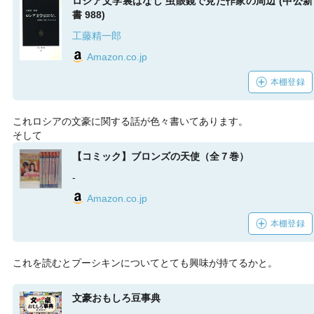
ロシア文学裏ばなし 虫眼鏡で見た作家の周辺 (中公新
書 988)
工藤精一郎
Amazon.co.jp
本棚登録
これロシアの文豪に関する話が色々書いてあります。
そして
【コミック】ブロンズの天使（全７巻）
-
Amazon.co.jp
本棚登録
これを読むとプーシキンについてとても興味が持てるかと。
文豪おもしろ豆事典