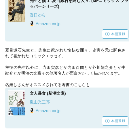
先生と僕 1 ‐夏目漱石を囲む人々‐ (MFコミックス フラ
ッパーシリーズ)
香日ゆら
Amazon.co.jp
本棚登録
夏目漱石先生と、先生に惹かれた愉快な面々。史実を元に脚色さ
れて書かれたコミックエッセイ。
主役の先生以外に、寺田寅彦とか内田百閒とか芥川龍之介とか中
勘介とか明治の文豪その他著名人が面白おかしく描かれてます。
名無しさんがオススメされてる著書のこちらも
文人暴食 (新潮文庫)
嵐山光三郎
Amazon.co.jp
本棚登録