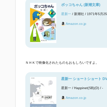
ボッコちゃん (新潮文庫)
星新一
/ 新潮社 / 1971年5月2
Amazon.co.jp
ＮＨＫで映像化されたものもおもしろいですよ。
星新一 ショートショート DV
星新一 / Happinet(SB)(D) / -
Amazon.co.jp