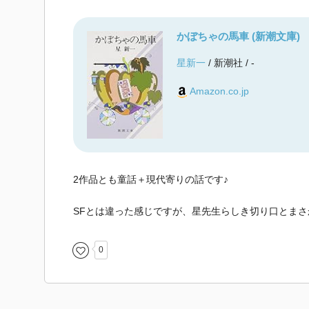
かぼちゃの馬車 (新潮文庫)
星新一
/ 新潮社 / -
Amazon.co.jp
2作品とも童話＋現代寄りの話です♪
SFとは違った感じですが、星先生らしき切り口とまさ
0