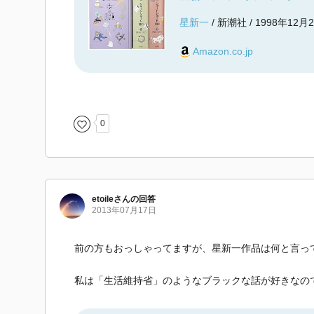
星新一
/ 新潮社 / 1998年12月
Amazon.co.jp
0
etoile
さん
の回答
2013年07月17日
前の方もおっしゃってますが、星新一作品は何と言っ
私は「生活維持省」のようなブラックな話が好きなの