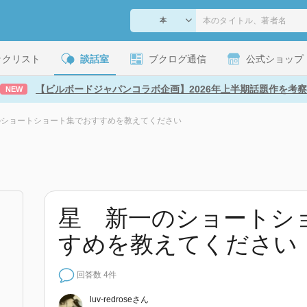
ックリスト
談話室
ブクログ通信
公式ショップ
【ビルボードジャパンコラボ企画】2026年上半期話題作を考察
NEW
のショートショート集でおすすめを教えてください
星 新一のショートシ
すめを教えてください
回答数 4件
luv-redrose
さん