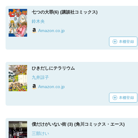
七つの大罪(6) (講談社コミックス)
鈴木央
Amazon.co.jp
本棚登録
ひきだしにテラリウム
九井諒子
Amazon.co.jp
本棚登録
僕だけがいない街 (3) (角川コミックス・エース)
三部けい