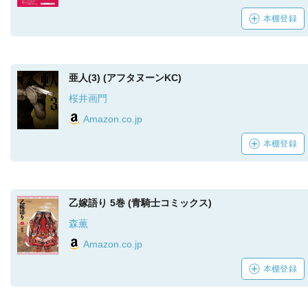
本棚登録
亜人(3) (アフタヌーンKC)
桜井画門
Amazon.co.jp
本棚登録
乙嫁語り 5巻 (青騎士コミックス)
森薫
Amazon.co.jp
本棚登録