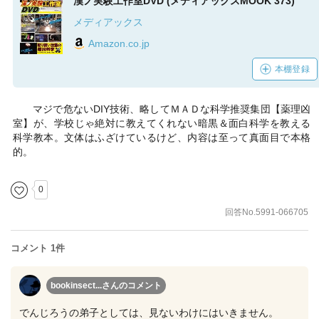
漢ノ実験工作室DVD (メディアックスMOOK 373)
メディアックス
Amazon.co.jp
本棚登録
マジで危ないDIY技術、略してＭＡＤな科学推奨集団【薬理凶
室】が、学校じゃ絶対に教えてくれない暗黒＆面白科学を教える
科学教本。文体はふざけているけど、内容は至って真面目で本格
的。
0
回答No.5991-066705
コメント 1件
bookinsect...さん
のコメント
でんじろうの弟子としては、見ないわけにはいきません。