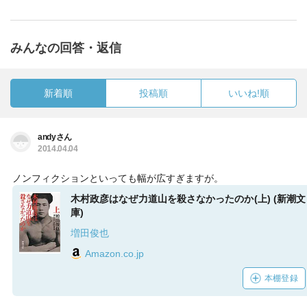
みんなの回答・返信
新着順
投稿順
いいね!順
andyさん
2014.04.04
ノンフィクションといっても幅が広すぎますが。
木村政彦はなぜ力道山を殺さなかったのか(上) (新潮文
庫)
増田俊也
Amazon.co.jp
本棚登録