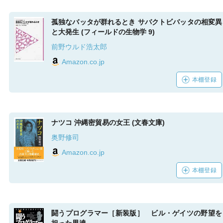
孤独なバッタが群れるとき サバクトビバッタの相変異
と大発生 (フィールドの生物学 9)
前野ウルド浩太郎
Amazon.co.jp
本棚登録
ナツコ 沖縄密貿易の女王 (文春文庫)
奥野修司
Amazon.co.jp
本棚登録
闘うプログラマー［新装版］ ビル・ゲイツの野望を