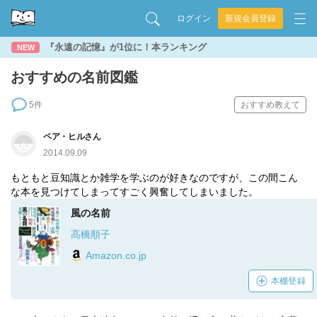
ログイン
新規会員登録
『永遠の記憶』が1位に！本ランキング
NEW
おすすめの名前図鑑
5件
おすすめ教えて
ペア・ヒルさん
2014.09.09
もともと豆知識とか雑学を学ぶのが好きなのですが、この間こん
な本を見つけてしまってすごく興奮してしまいました。
風の名前
高橋順子
Amazon.co.jp
本棚登録