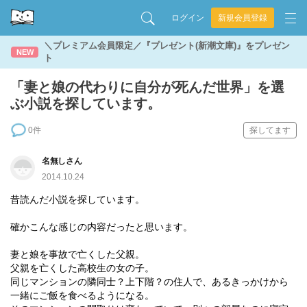
ログイン
新規会員登録
＼プレミアム会員限定／『プレゼント(新潮文庫)』をプレゼン
NEW
ト
「妻と娘の代わりに自分が死んだ世界」を選
ぶ小説を探しています。
0件
探してます
名無しさん
2014.10.24
昔読んだ小説を探しています。
確かこんな感じの内容だったと思います。
妻と娘を事故で亡くした父親。
父親を亡くした高校生の女の子。
同じマンションの隣同士？上下階？の住人で、あるきっかけから
一緒にご飯を食べるようになる。