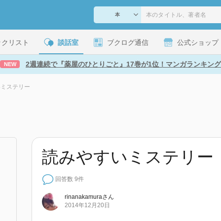
ックリスト
談話室
ブクログ通信
公式ショップ
2週連続で『薬屋のひとりごと』17巻が1位！マンガランキング
NEW
いミステリー
読みやすいミステリー
回答数 9件
rinanakamura
さん
2014年12月20日