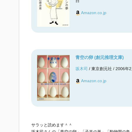
日
Amazon.co.jp
青空の卵 (創元推理文庫)
坂木司
/ 東京創元社 / 2006年
Amazon.co.jp
サラッと読めます＾＾
坂木司さんの「青空の卵」「子羊の巣」「動物園の鳥