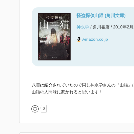
怪盗探偵山猫 (角川文庫)
神永学
/ 角川書店 / 2010年2月
Amazon.co.jp
八雲は紹介されていたので同じ神永学さんの『山猫』
山猫の人間味に惹かれると思います！
0