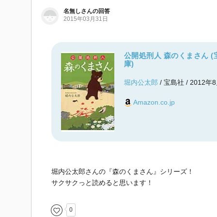
名無しさんの回答
2015年03月31日
公開処刑人 森のくまさん (
庫)
堀内公太郎
/ 宝島社 / 2012年
Amazon.co.jp
堀内公太郎さんの『森のくまさん』シリーズ！
サクサクっと読めると思います！
0