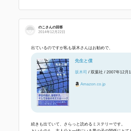
のこ
さん
の回答
2014年12月22日
出ているのですが私も坂木さんはお勧めで、
先生と僕
坂木司
/ 双葉社 / 2007年12月
Amazon.co.jp
続きも出ていて、さらっと読めるミステリーです。
というのも、主人公と一緒にいる男の子の関係にとて