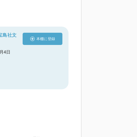
宝島社文
本棚に登録
8月4日