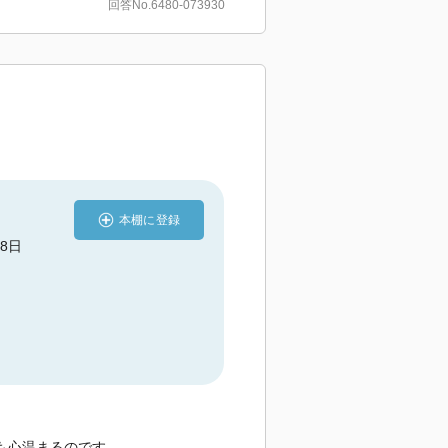
回答No.6480-073930
本棚に登録
18日
も心温まるのです。