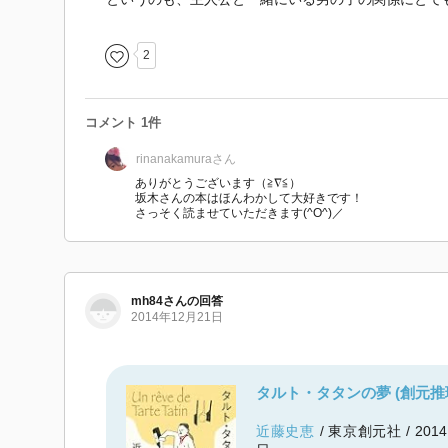
2
コメント 1件
rinanakamura
さん
ありがとうございます（≧∇≦）
坂木さんの本はほんわかして大好きです！
さっそく読ませていただきます(^O^)／
mh84
さん
の回答
2014年12月21日
タルト・タタンの夢 (創元推
近藤史恵
/ 東京創元社 / 201