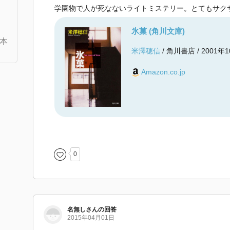
学園物で人が死なないライトミステリー。とてもサク
氷菓 (角川文庫)
本
米澤穂信
/ 角川書店 / 2001年
Amazon.co.jp
0
名無しさんの回答
2015年04月01日