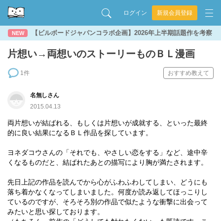
ログイン
新規会員登録
【ビルボードジャパンコラボ企画】2026年上半期話題作を考察
NEW
片想い→両想いのストーリーものＢＬ漫画
1件
おすすめ教えて
名無しさん
2015.04.13
両片想いが結ばれる、もしくは片想いが成就する、といった最終
的に良い結果になるＢＬ作品を探しています。
ヨネダコウさんの「それでも、やさしい恋をする」など、途中辛
くなるものだと、結ばれたあとの描写により胸が満たされます。
先日上記の作品を読んでから心がふわふわしてしまい、どうにも
落ち着かなくなってしまいました。何度か読み返してほっこりし
ているのですが、そろそろ別の作品で似たような衝撃に出会って
みたいと思い探しております。